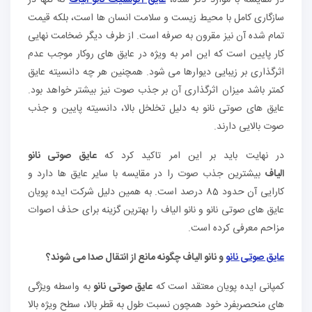
در مقایسه با موارد ذکر شده،
عایق آکوستیک نانو الیاف
نه تنها در
سازگاری کامل با محیط زیست و سلامت انسان ها است، بلکه قیمت
تمام شده آن نیز مقرون به صرفه است. از طرف دیگر ضخامت نهایی
کار پایین است که این امر به ویژه در عایق های روکار موجب عدم
اثرگذاری بر زیبایی دیوارها می شود. همچنین هر چه دانسیته عایق
کمتر باشد میزان اثرگذاری آن بر جذب صوت نیز بیشتر خواهد بود.
عایق های صوتی نانو به دلیل تخلخل بالا، دانسیته پایین و جذب
صوت بالایی دارند.
در نهایت باید بر این امر تاکید کرد که
عایق صوتی نانو
الیاف
بیشترین جذب صوت را در مقایسه با سایر عایق ها دارد و
کارایی آن حدود 85 درصد است. به همین دلیل شرکت ایده پویان
عایق های صوتی نانو و نانو الیاف را بهترین گزینه برای حذف اصوات
مزاحم معرفی کرده است.
عایق صوتی نانو
و نانو الیاف چگونه مانع از انتقال صدا می شوند؟
کمپانی ایده پویان معتقد است که
عایق صوتی نانو
به واسطه ویژگی
های منحصربفرد خود همچون نسبت طول به قطر بالا، سطح ویژه بالا