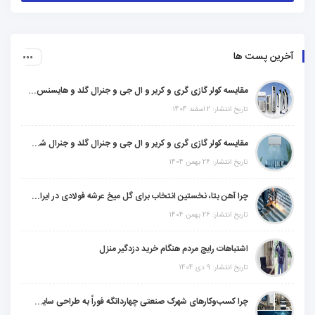
آخرین پست ها
مقایسه کولر گازی گری و کریر و ال جی و جنرال گلد و هایسنس و مدیا و اجنرال
تاریخ انتشار: 2 اسفند 1404
مقایسه کولر گازی گری و کریر و ال جی و جنرال گلد و جنرال شکار و سامسونگ و یونیوا
تاریخ انتشار: 26 بهمن 1404
چرا آهن بتا، نخستین انتخاب برای گل میخ عرشه فولادی در ایران است؟
تاریخ انتشار: 26 بهمن 1404
اشتباهات رایج مردم هنگام خرید دزدگیر منزل
تاریخ انتشار: 9 دی 1404
چرا کسب‌وکارهای شهرک صنعتی چهاردانگه فوراً به طراحی سایت نیاز دارند؟