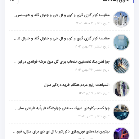
آخرین پست ها
مقایسه کولر گازی گری و کریر و ال جی و جنرال گلد و هایسنس و مدیا و اجنرال
تاریخ انتشار: 2 اسفند 1404
مقایسه کولر گازی گری و کریر و ال جی و جنرال گلد و جنرال شکار و سامسونگ و یونیوا
تاریخ انتشار: 26 بهمن 1404
چرا آهن بتا، نخستین انتخاب برای گل میخ عرشه فولادی در ایران است؟
تاریخ انتشار: 26 بهمن 1404
اشتباهات رایج مردم هنگام خرید دزدگیر منزل
تاریخ انتشار: 9 دی 1404
چرا کسب‌وکارهای شهرک صنعتی چهاردانگه فوراً به طراحی سایت نیاز دارند؟
تاریخ انتشار: 3 دی 1404
بهترین ایده‌های نورپردازی دکوراتیو با ال ای دی برای منزل، فروشگاه و دفتر کار