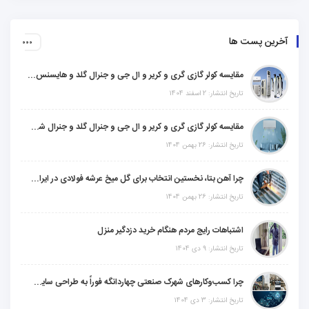
آخرین پست ها
مقایسه کولر گازی گری و کریر و ال جی و جنرال گلد و هایسنس و مدیا و اجنرال
تاریخ انتشار: 2 اسفند 1404
مقایسه کولر گازی گری و کریر و ال جی و جنرال گلد و جنرال شکار و سامسونگ و یونیوا
تاریخ انتشار: 26 بهمن 1404
چرا آهن بتا، نخستین انتخاب برای گل میخ عرشه فولادی در ایران است؟
تاریخ انتشار: 26 بهمن 1404
اشتباهات رایج مردم هنگام خرید دزدگیر منزل
تاریخ انتشار: 9 دی 1404
چرا کسب‌وکارهای شهرک صنعتی چهاردانگه فوراً به طراحی سایت نیاز دارند؟
تاریخ انتشار: 3 دی 1404