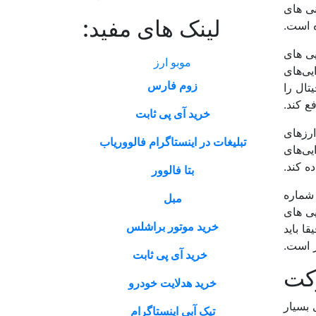
نی های
لینک های مفید:
ه است.
یی های
موبو ارز
یی‌های
زوم فارس
 دیجیتال را
ع کند.
خرید آی پی ثابت
ارزهای
تبلیغات در اینستاگرام فالووریاب
یی‌های
بتا فالوور
ردن یک شماره
مبل
ی های
خرید موتور براشلس
صیف کنیم دقیقا باید
خرید آی پی ثابت
رکت
خرید هدلایت خودرو
 بسیار
تیک آبی اینستاگرام