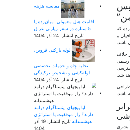
ویس
مقایسه هزینه
ن”
اقامت هتل معمولی، میان‌رده یا
رده که
5 ستاره در سفر زیارتی عراق
فیان و
تاریخ انتشار: 24 آذر 1404
باشد.
لوله بازکنی قزوین،
ر خلاف
د رسمی
تخلیه چاه و خدمات تخصصی
دسترسی
لوله‌کشی و تشخیص ترکیدگی
هد شد.
تاریخ انتشار: 24 آذر 1404
 طراحی
 باشد.
برابر
آیا پیجهای اینستاگرام درآمد
شی
دارند؟ راز موفقیت با استراتژی
هوشمندانه
تاریخ انتشار: 19 آذر
ی بشری
1404