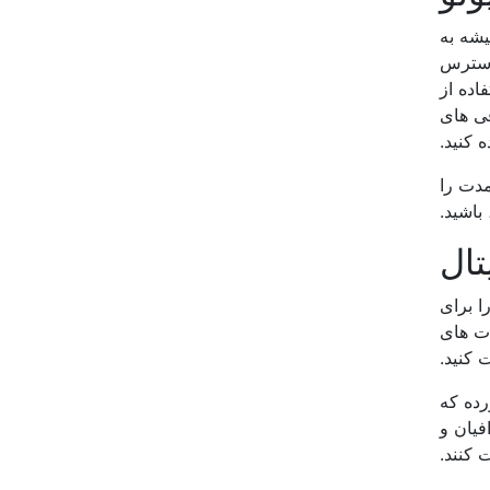
یشه به
 استرس
اده از
ی های
 کنید.
مدت را
باشید.
تال
ا برای
ات های
 کنید.
رده که
فیان و
 کنند.