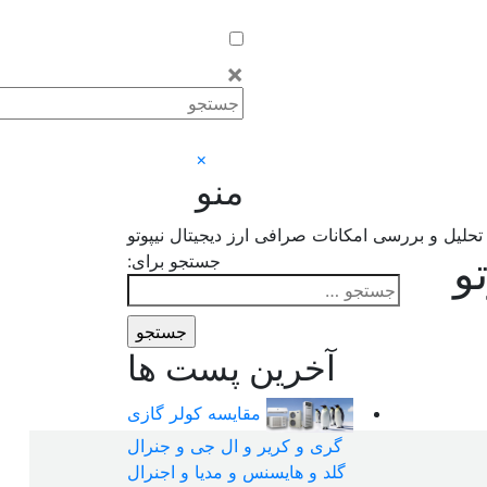
×
×
منو
حلیل و بررسی امکانات صرافی ارز دیجیتال نیپوتو
و
جستجو برای:
آخرین پست ها
مقایسه کولر گازی
گری و کریر و ال جی و جنرال
گلد و هایسنس و مدیا و اجنرال