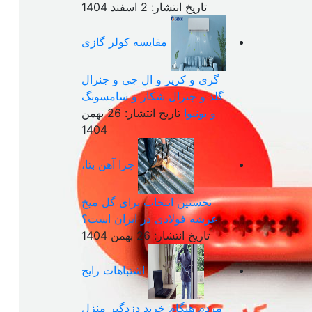
تاریخ انتشار: 2 اسفند 1404
مقایسه کولر گازی
گری و کریر و ال جی و جنرال
گلد و جنرال شکار و سامسونگ
و یونیوا
تاریخ انتشار: 26 بهمن
1404
چرا آهن بتا،
نخستین انتخاب برای گل میخ
عرشه فولادی در ایران است؟
تاریخ انتشار: 26 بهمن 1404
اشتباهات رایج
مردم هنگام خرید دزدگیر منزل