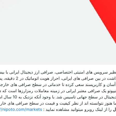
 نظیر سرویس های امنیتی اختصاصی، صرافی ارز دیجیتال ایرانی با بی
عمق و کمترین گپ قیمتی، کمترین کارمزد برداشت در بین صرافی های ای
ط کاربری آسان و کاربرپسند سعی کرده تا خدماتی در سطح صرافی های خارج
 نیپوتو یک صرافی معتبر ایرانی در زمینه معاملات رمزارزها است که 
1398 با هدف ارائه خدمات نوین معاملات ارزهای دیجیتال در سط
اما هنوز نتوانسته اند از نظر کیفیت و قیمت در سطح صرافی های خا
ل
را از لینک روبرو میتوانید مشاهده نمایید :
://nipoto.com/markets