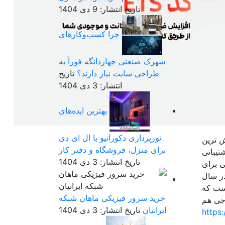
تاریخ انتشار: 9 دی 1404
چرا کسب‌وکارهای
شهرک صنعتی چهاردانگه فوراً به
طراحی سایت نیاز دارند؟
تاریخ
انتشار: 3 دی 1404
بهترین ایده‌های
نورپردازی دکوراتیو با ال ای دی
ش ترین
برای منزل، فروشگاه و دفتر کار
رانی، احراز هویت اتوماتیک در 2 دقیقه، پشتیبانی
تاریخ انتشار: 3 دی 1404
ی برای
در سال
ح جهانی تاسیس شد. با وجود آنکه نزدیک به 10 سال است که
خرید سرور فیزیکی ماهان شبکه
رجی هم
ایرانیان
تاریخ انتشار: 3 دی 1404
https