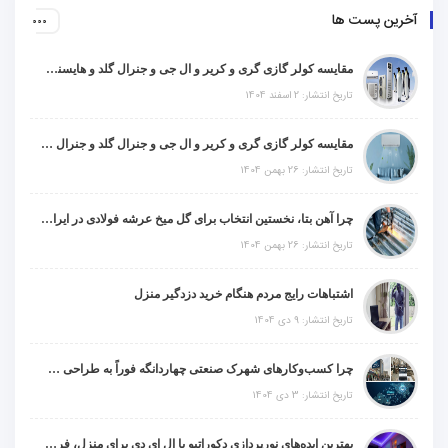
آخرین پست ها
مقایسه کولر گازی گری و کریر و ال جی و جنرال گلد و هایسنس و مدیا و اجنرال
تاریخ انتشار: 2 اسفند 1404
مقایسه کولر گازی گری و کریر و ال جی و جنرال گلد و جنرال شکار و سامسونگ و یونیوا
تاریخ انتشار: 26 بهمن 1404
چرا آهن بتا، نخستین انتخاب برای گل میخ عرشه فولادی در ایران است؟
تاریخ انتشار: 26 بهمن 1404
اشتباهات رایج مردم هنگام خرید دزدگیر منزل
تاریخ انتشار: 9 دی 1404
چرا کسب‌وکارهای شهرک صنعتی چهاردانگه فوراً به طراحی سایت نیاز دارند؟
تاریخ انتشار: 3 دی 1404
بهترین ایده‌های نورپردازی دکوراتیو با ال ای دی برای منزل، فروشگاه و دفتر کار