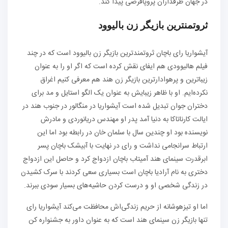
در جهان طرفداران پروپاقرصی پیدا کند.
ثروتمنترین بازیگر زن بالیوود
آیشواریا رای باچان ثروتمندترین بازیگر زن بالیوود است که در چند
فیلم هالیوودی هم ایفای نقش کرده است که اگر او را به عنوان
زیباترین و پرهوادارترین بازیگر زن هند هم معرفی کنیم اغراق
نکرده‌ایم. او با ظاهر زیبایش به عنوان یک الگو استایل و مد برای
دختران جوان تبدیل شده است آیشواریا در منگالور در جنوب هند در
ایالت کارناتاکا به دنیا آمد پدر او مهندس دریانوردی و مادرش
نویسنده بود او چندین سال با سلمان خان در رابطه بود اما این
ارتباط سرانجامی نداشت و رای در نهایت با آبیشک باچان پسر
ابرقدرت سینمای هند آمیتاب باچان ازدواج کرد و حاصل این ازدواج
دختری به نام آرادیا باچان است بسیاری سعی کردند با سرک کشیدن
در زندگی شخصی او و درست کردن حاشیه‌های بسیار سودی ببرند.
اما او تیزهوشانه از حریم زندگی‌اش محافظت می‌کند آیشواریا رای
تنها بازیگر زن سینمای هند است که به عنوان داور به جشنواره کن