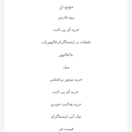
موبو ارز
زوم فارس
خرید آی پی ثابت
تبلیغات در اینستاگرام فالووریاب
بتا فالوور
مبل
خرید موتور براشلس
خرید آی پی ثابت
خرید هدلایت خودرو
تیک آبی اینستاگرام
قیمت تتر