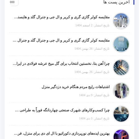
آخرین پست ها
مقایسه کولر گازی گری و کریر و ال جی و جنرال گلد و هایسنس و مدیا و اجنرال
تاریخ انتشار: 2 اسفند 1404
مقایسه کولر گازی گری و کریر و ال جی و جنرال گلد و جنرال شکار و سامسونگ و یونیوا
تاریخ انتشار: 26 بهمن 1404
چرا آهن بتا، نخستین انتخاب برای گل میخ عرشه فولادی در ایران است؟
تاریخ انتشار: 26 بهمن 1404
اشتباهات رایج مردم هنگام خرید دزدگیر منزل
تاریخ انتشار: 9 دی 1404
چرا کسب‌وکارهای شهرک صنعتی چهاردانگه فوراً به طراحی سایت نیاز دارند؟
تاریخ انتشار: 3 دی 1404
بهترین ایده‌های نورپردازی دکوراتیو با ال ای دی برای منزل، فروشگاه و دفتر کار