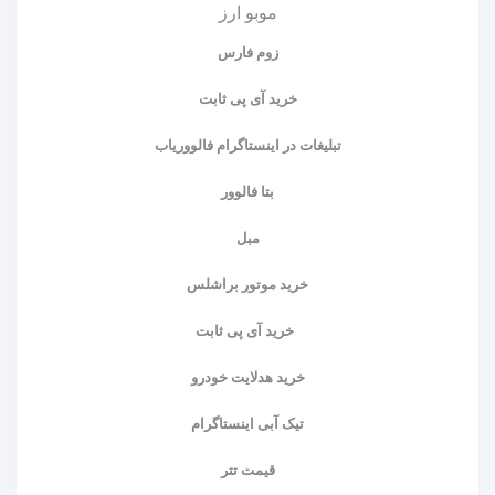
موبو ارز
زوم فارس
خرید آی پی ثابت
تبلیغات در اینستاگرام فالووریاب
بتا فالوور
مبل
خرید موتور براشلس
خرید آی پی ثابت
خرید هدلایت خودرو
تیک آبی اینستاگرام
قیمت تتر