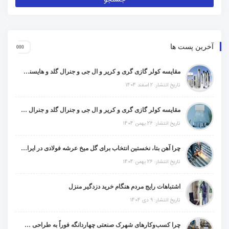
آخرین پست ها
مقایسه کولر گازی گری و کریر و ال جی و جنرال گلد و هایسنس و مدیا و اجنرال
تاریخ انتشار: 2 اسفند 1404
مقایسه کولر گازی گری و کریر و ال جی و جنرال گلد و جنرال شکار و سامسونگ و یونیوا
تاریخ انتشار: 26 بهمن 1404
چرا آهن بتا، نخستین انتخاب برای گل میخ عرشه فولادی در ایران است؟
تاریخ انتشار: 26 بهمن 1404
اشتباهات رایج مردم هنگام خرید دزدگیر منزل
تاریخ انتشار: 9 دی 1404
چرا کسب‌وکارهای شهرک صنعتی چهاردانگه فوراً به طراحی سایت نیاز دارند؟