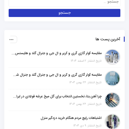
آخرین پست ها
مقایسه کولر گازی گری و کریر و ال جی و جنرال گلد و هایسنس و مدیا و اجنرال
تاریخ انتشار: 2 اسفند 1404
مقایسه کولر گازی گری و کریر و ال جی و جنرال گلد و جنرال شکار و سامسونگ و یونیوا
تاریخ انتشار: 26 بهمن 1404
چرا آهن بتا، نخستین انتخاب برای گل میخ عرشه فولادی در ایران است؟
تاریخ انتشار: 26 بهمن 1404
اشتباهات رایج مردم هنگام خرید دزدگیر منزل
تاریخ انتشار: 9 دی 1404