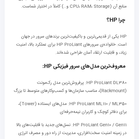
منابع آن (CPU، RAM، Storage و…) کاملاً در اختیار شماست.
چرا HP؟
HP یکی از قدیمی‌ترین و با‌کیفیت‌ترین برندهای سرور در جهان
است. خانواده‌ی سرورهای HP ProLiant برای عملکرد بالا، امنیت
زیاد، و قابلیت ارتقاء آسان طراحی شده‌اند.
معروف‌ترین مدل‌های سرور فیزیکی HP:
HP ProLiant DL380: پرفروش‌ترین مدل رک‌مونت
(Rackmount)، مناسب سازمان‌ها و کسب‌وکارهای متوسط تا بزرگ
HP ProLiant ML110 / ML350: مدل‌های ایستاده (Tower)،
برای دفاتر کوچک و کاربران نیمه‌حرفه‌ای
HP ProLiant Gen10 / Gen11: نسل‌های جدید با قابلیت‌های بالا
در زمینه امنیت سخت‌افزاری، مدیریت از راه دور و مصرف انرژی