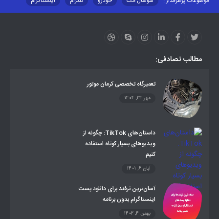
موضوعات پرطرفدار :
سوشال مگ
خودرو
تلگرام
اینستاگرام
ارز دیجیتال
آموزشی
مطالب تصادفی:
تعمیرگاه تخصصی کرمان موتور
مهر 24, 1404
داستان‌های TikTok: چگونه از
ویدیوهای بسیار کوتاه استفاده
کنیم
آبان 6, 1401
آسان‌ترین ترفند برای دانلود پست
اینستاگرام بدون برنامه
بهمن 4, 1402