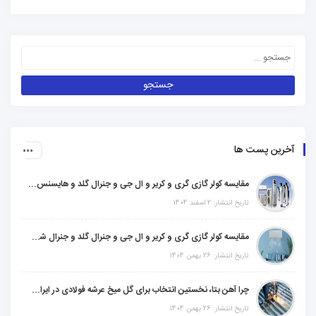
آخرین پست ها
مقایسه کولر گازی گری و کریر و ال جی و جنرال گلد و هایسنس و مدیا و اجنرال
تاریخ انتشار: 2 اسفند 1404
مقایسه کولر گازی گری و کریر و ال جی و جنرال گلد و جنرال شکار و سامسونگ و یونیوا
تاریخ انتشار: 26 بهمن 1404
چرا آهن بتا، نخستین انتخاب برای گل میخ عرشه فولادی در ایران است؟
تاریخ انتشار: 26 بهمن 1404