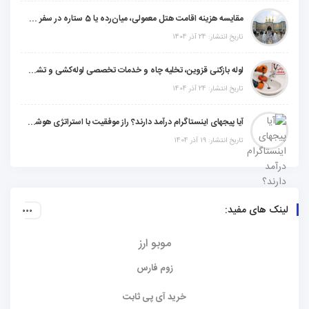
مقایسه هزینه اقامت هتل معمولی، میان‌رده یا 5 ستاره در سفر زیارتی عراق
تاریخ انتشار: 24 آذر 1404
لوله بازکنی قزوین، تخلیه چاه و خدمات تخصصی لوله‌کشی و تشخیص ترکیدگی
تاریخ انتشار: 24 آذر 1404
آیا پیجهای اینستاگرام درآمد دارند؟ راز موفقیت با استراتژی هوشمندانه
تاریخ انتشار: 19 آذر 1404
لینک های مفید:
موبو ارز
زوم فارس
خرید آی پی ثابت