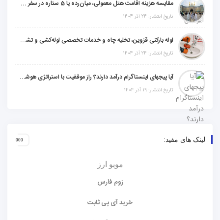
مقایسه هزینه اقامت هتل معمولی، میان‌رده یا 5 ستاره در سفر زیارتی عراق
تاریخ انتشار: 24 آذر 1404
لوله بازکنی قزوین، تخلیه چاه و خدمات تخصصی لوله‌کشی و تشخیص ترکیدگی
تاریخ انتشار: 24 آذر 1404
آیا پیجهای اینستاگرام درآمد دارند؟ راز موفقیت با استراتژی هوشمندانه
تاریخ انتشار: 19 آذر 1404
لینک های مفید:
موبو ارز
زوم فارس
خرید آی پی ثابت