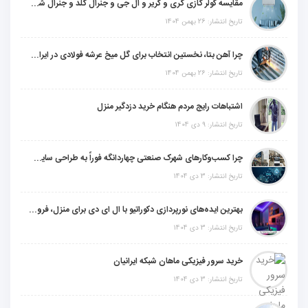
مقایسه کولر گازی گری و کریر و ال جی و جنرال گلد و جنرال شکار و سامسونگ و یونیوا
تاریخ انتشار: 26 بهمن 1404
چرا آهن بتا، نخستین انتخاب برای گل میخ عرشه فولادی در ایران است؟
تاریخ انتشار: 26 بهمن 1404
اشتباهات رایج مردم هنگام خرید دزدگیر منزل
تاریخ انتشار: 9 دی 1404
چرا کسب‌وکارهای شهرک صنعتی چهاردانگه فوراً به طراحی سایت نیاز دارند؟
تاریخ انتشار: 3 دی 1404
بهترین ایده‌های نورپردازی دکوراتیو با ال ای دی برای منزل، فروشگاه و دفتر کار
تاریخ انتشار: 3 دی 1404
خرید سرور فیزیکی ماهان شبکه ایرانیان
تاریخ انتشار: 3 دی 1404