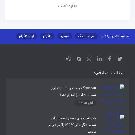
دانلود آهنگ
موضوعات پرطرفدار :
سوشال مگ
خودرو
تلگرام
اینستاگرام
ارز دیجیتال
آموزشی
مطالب تصادفی:
Sponcon چیست و آیا نام تجاری
شما باید آن را انجام دهد؟
آبان 11, 1401
یادداشت های توییتر توضیح داده
شده: چگونه از 280 کاراکتر فراتر
برویم