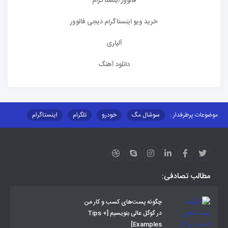
فالوور اینستاگرام
خرید ویو اینستاگرام دیجی فالوور
آلپاری
دانلود آهنگ
موضوعات پرطرفدار :
سوشال مگ
خودرو
تلگرام
اینستاگرام
ارز دیجیتال
آموزشی
مطالب تصادفی:
چگونه پست‌های کسب و کار من
در گوگل عالی بنویسیم [Tips +
Examples]