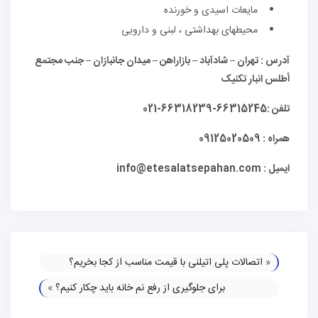
مایعات اسیدی و خورنده
محیطهای بهداشتی ، لبنی و دارویی
آدرس : تهران – شادآباد – بازاراهن – میدان جانبازان – جنب مجتمع
أطلس انبار تکنیک
تلفن :66315245-66318239-021
همراه : 09125020509
ایمیل : info@etesalatsepahan.com
«
اتصالات پلی اتیلنی با قیمت مناسب از کجا بخریم؟
برای جلوگیری از رفع نم خانه باید چکار کنیم؟
»