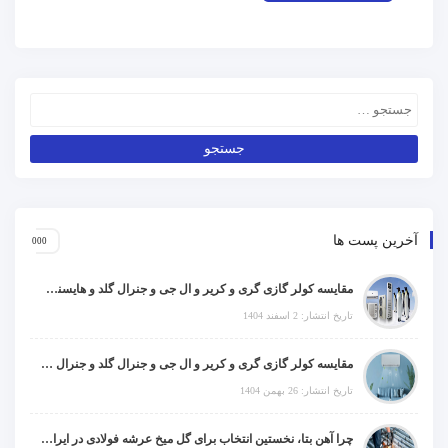
آخرین پست ها
مقایسه کولر گازی گری و کریر و ال جی و جنرال گلد و هایسنس و مدیا و اجنرال
تاریخ انتشار: 2 اسفند 1404
مقایسه کولر گازی گری و کریر و ال جی و جنرال گلد و جنرال شکار و سامسونگ و یونیوا
تاریخ انتشار: 26 بهمن 1404
چرا آهن بتا، نخستین انتخاب برای گل میخ عرشه فولادی در ایران است؟