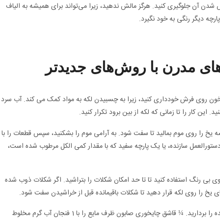
ش شدن آن جلوگیری کنید. هرگز مالش ندهید، زیرا می‌تواند برای همیشه به الیاف
پارچه دیگر رنگی به خود نگیرد.
ی مدرن با روش‌های جدیدتر
ی خون روی فرش خودداری کنید، زیرا به چسبیدن لکه به مواد کمک می کند. آب سرد
. این کار را تا زمانی که لکه از بین برود تکرار کنید.
خ را روی موم بمالید تا سفت شود. به آرامی موم را بشکنید، سپس قطعات را با
ستورالعمل سازنده، یا یک پارچه سفید که با مقدار کمی الکل مرطوب شده است،
 بی رنگ استفاده کنید تا تا حد امکان شکلات را بتراشید. اگر شکلات ذوب شده
 یخ را روی لکه قرار دهید تا شکلات باقیمانده قبل از خراشیدن سفت شود.
محل را جاروبرقی بکشید تا تکه ها یا تکه های شل شده را بردارید. ¼ قاشق چایخوری صابون ظرف مایع را با 1 فنجان آب گرم مخلوط