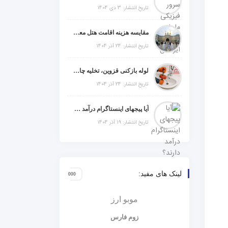
تاریخ انتشار: 3 دی 1404
مقایسه هزینه اقامت هتل معمولی، میان‌رده یا 5 ستاره در سفر زیارتی عراق
تاریخ انتشار: 24 آذر 1404
لوله بازکنی قزوین، تخلیه چاه و خدمات تخصصی لوله‌کشی و تشخیص ترکیدگی
تاریخ انتشار: 24 آذر 1404
آیا پیجهای اینستاگرام درآمد دارند؟ راز موفقیت با استراتژی هوشمندانه
تاریخ انتشار: 19 آذر 1404
لینک های مفید:
موبو ارز
زوم فارس