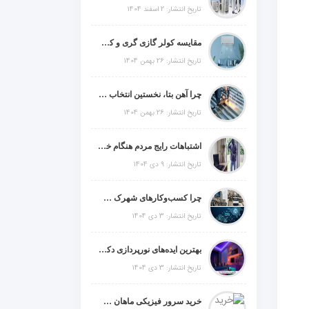
تاریخ انتشار: 2 اسفند 1404
مقایسه کولر گازی گری و کریر و ال جی و جنرال گلد و جنرال شکار و سامسونگ و یونیوا
تاریخ انتشار: 26 بهمن 1404
چرا آهن بتا، نخستین انتخاب برای گل میخ عرشه فولادی در ایران است؟
تاریخ انتشار: 26 بهمن 1404
اشتباهات رایج مردم هنگام خرید دزدگیر منزل
تاریخ انتشار: 9 دی 1404
چرا کسب‌وکارهای شهرک صنعتی چهاردانگه فوراً به طراحی سایت نیاز دارند؟
تاریخ انتشار: 3 دی 1404
بهترین ایده‌های نورپردازی دکوراتیو با ال ای دی برای منزل، فروشگاه و دفتر کار
تاریخ انتشار: 3 دی 1404
خرید سرور فیزیکی ماهان شبکه ایرانیان