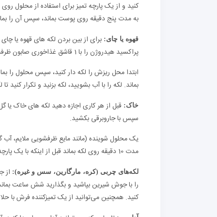
کنید و از یک پارچه تمیز برای استفاده از محلول روی
به مدت پنج دقیقه روی پوست بماند، سپس آن را بمالید
قهوه یا چای:
پراکسید هیدروژن را با 1 قاشق غذاخوری صابون ظرفشویی مخلوط کنید.
ابتدا محل ریزش را لکه دار کنید، سپس محلول را بمالی
بماند. لکه را با آب بشویید، لکه بزنید و تکرار کنید تا ل
قبل از هر کاری اجازه دهید لکه های خاک یا 
خاک:
سپس با جاروبرقی بکشید.
یک محلول شوینده (مانند مایع ظرفشویی ملایم، آب گرم
مدت 10 دقیقه روی لکه بماند قبل از اینکه با یک پارچه سفید تمیز یا حوله کاغذی پاک کنید.
از ج
لکه‌های چربی (کره، مارگارین، سس و غیره
):
را با جوش شیرین بپاشید و بگذارید شش ساعت بماند.
کنید. همچنین می‌توانید از یک تمیزکننده فرش با حل