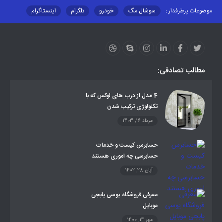
موضوعات پرطرفدار :
سوشال مگ
خودرو
تلگرام
اینستاگرام
ارز دیجیتال
آموزشی
مطالب تصادفی:
4 مدل از درب های لوکس که با
تکنولوژی ترکیب شدن
مرداد 16, 1403
حسابرس کیست و خدمات
حسابرسی چه اموری هستند
آبان 28, 1402
معرفی فروشگاه یوسی پابجی
موبایل
مهر 14, 1400