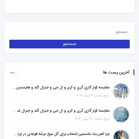
آخرین پست ها
مقایسه کولر گازی گری و کریر و ال جی و جنرال گلد و هایسنس و مدیا و اجنرال
تاریخ انتشار: 2 اسفند 1404
مقایسه کولر گازی گری و کریر و ال جی و جنرال گلد و جنرال شکار و سامسونگ و یونیوا
تاریخ انتشار: 26 بهمن 1404
چرا آهن بتا، نخستین انتخاب برای گل میخ عرشه فولادی در ایران است؟