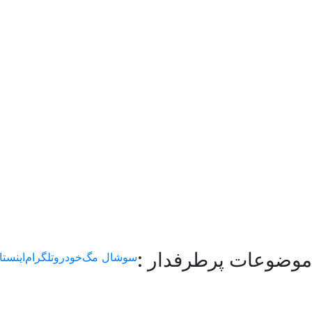
موضوعات پرطرفدار :
سوشال مگ
خودرو
تلگرام
اینستا