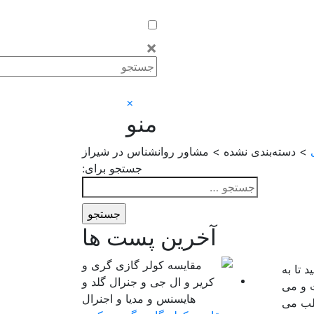
×
×
منو
> دسته‌بندی نشده > مشاور روانشناس در شیراز
جستجو برای:
آخرین پست ها
 تا به
ت و می
جلب می