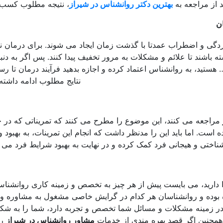
ید از مراجعه به
بهترین دکتر روانشناس در شیراز
، نتیجه مطلوب کسب ن
ن
دگی و اضطراب عمدتا با گذشت زمان ایجاد می شوند. برای درمان نی
 باشند تا علائم و مشکلات به مرور تخفیف پیدا کنند. پس اگر به دنب
ید، به روانشناس اعتماد کرده و اجازه بدهید فرآیند درمان تا رس
نتایج مطلوب ادامه داشته 
مراجعه می کنند، این موضوع را مطرح می کنند که تمریناتی که در
است. اما باید این را مدنظر داشت که انجام این تمرینات، به بهبود
ناختی و هیجانی فرد کمک کرده و در نهایت به بهبود شرایط فرد می ا
 دارید، می بایست پیش از هر چیز به تخصص و زمینه کاری روانشنا
ه بوده و روانشناسان هر کدام در گرایش خاصی مشغول به مشاوره و
در زمینه مشکلات و مسائل شما تخصص و تجربه دارد، شما را به شک
 همچنین اگر قصد بهره مندی از خدمات
مشاور روانشناس در شیراز
را