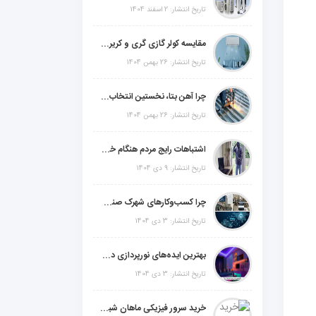
تاریخ انتشار: 2 اسفند 1404
مقایسه کولر گازی گری و کریر و ال جی و جنرال گلد و جنرال شکار و سامسونگ و یونیوا
تاریخ انتشار: 26 بهمن 1404
چرا آهن بتا، نخستین انتخاب برای گل میخ عرشه فولادی در ایران است؟
تاریخ انتشار: 26 بهمن 1404
اشتباهات رایج مردم هنگام خرید دزدگیر منزل
تاریخ انتشار: 9 دی 1404
چرا کسب‌وکارهای شهرک صنعتی چهاردانگه فوراً به طراحی سایت نیاز دارند؟
تاریخ انتشار: 3 دی 1404
بهترین ایده‌های نورپردازی دکوراتیو با ال ای دی برای منزل، فروشگاه و دفتر کار
تاریخ انتشار: 3 دی 1404
خرید سرور فیزیکی ماهان شبکه ایرانیان