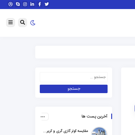
آخرین پست ها
مقایسه کولر گازی گری و کریر و ال جی و جنرال گلد و هایسنس و مدیا و اجنرال