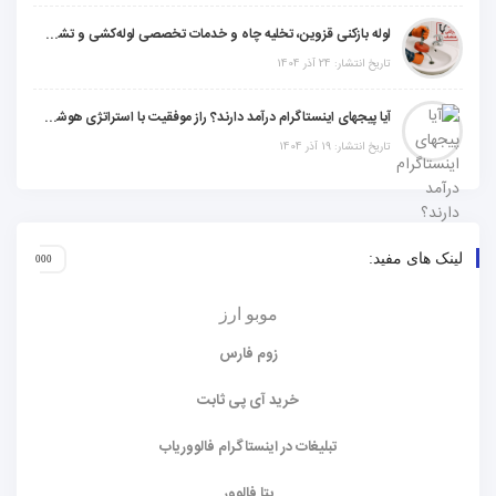
لوله بازکنی قزوین، تخلیه چاه و خدمات تخصصی لوله‌کشی و تشخیص ترکیدگی
تاریخ انتشار: 24 آذر 1404
آیا پیجهای اینستاگرام درآمد دارند؟ راز موفقیت با استراتژی هوشمندانه
تاریخ انتشار: 19 آذر 1404
لینک های مفید:
موبو ارز
زوم فارس
خرید آی پی ثابت
تبلیغات در اینستاگرام فالووریاب
بتا فالوور