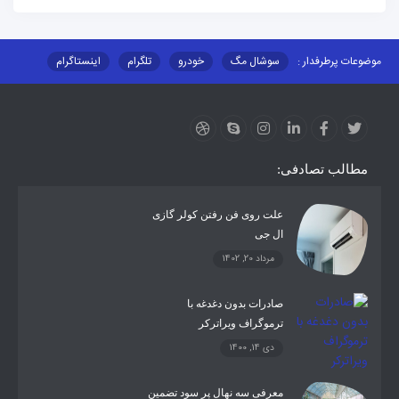
موضوعات پرطرفدار :
سوشال مگ
خودرو
تلگرام
اینستاگرام
ارز دیجیتال
آموزشی
مطالب تصادفی:
علت روی فن رفتن کولر گازی
ال جی
مرداد 20, 1402
صادرات بدون دغدغه با
ترموگراف ویراترکر
دی 14, 1400
معرفی سه نهال پر سود تضمین