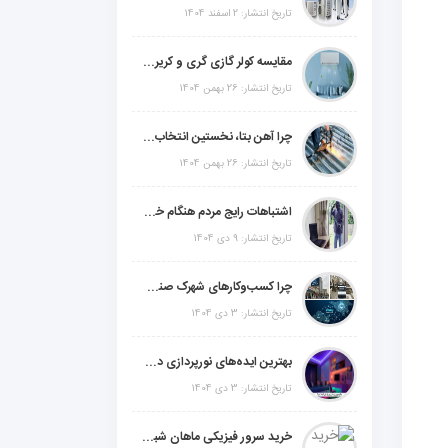
تاریخ انتشار: 2 اسفند 1404
مقایسه کولر گازی گری و کریر و ال جی و جنرال گلد و جنرال شکار و سامسونگ و یونیوا
تاریخ انتشار: 26 بهمن 1404
چرا آهن بتا، نخستین انتخاب برای گل میخ عرشه فولادی در ایران است؟
تاریخ انتشار: 26 بهمن 1404
اشتباهات رایج مردم هنگام خرید دزدگیر منزل
تاریخ انتشار: 9 دی 1404
چرا کسب‌وکارهای شهرک صنعتی چهاردانگه فوراً به طراحی سایت نیاز دارند؟
تاریخ انتشار: 3 دی 1404
بهترین ایده‌های نورپردازی دکوراتیو با ال ای دی برای منزل، فروشگاه و دفتر کار
تاریخ انتشار: 3 دی 1404
خرید سرور فیزیکی ماهان شبکه ایرانیان