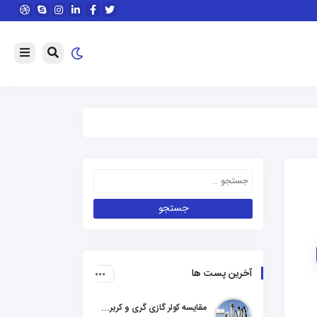
آخرین پست ها
مقایسه کولر گازی گری و کریر و ال جی و جنرال گلد و هایسنس و مدیا و اجنرال