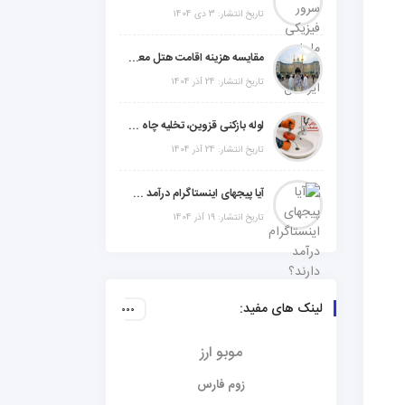
تاریخ انتشار: 3 دی 1404
مقایسه هزینه اقامت هتل معمولی، میان‌رده یا 5 ستاره در سفر زیارتی عراق
تاریخ انتشار: 24 آذر 1404
لوله بازکنی قزوین، تخلیه چاه و خدمات تخصصی لوله‌کشی و تشخیص ترکیدگی
تاریخ انتشار: 24 آذر 1404
آیا پیجهای اینستاگرام درآمد دارند؟ راز موفقیت با استراتژی هوشمندانه
تاریخ انتشار: 19 آذر 1404
لینک های مفید:
موبو ارز
زوم فارس