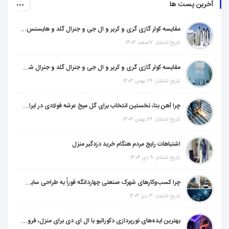
آخرین پست ها
مقایسه کولر گازی گری و کریر و ال جی و جنرال گلد و هایسنس و مدیا و اجنرال
تاریخ انتشار: 2 اسفند 1404
مقایسه کولر گازی گری و کریر و ال جی و جنرال گلد و جنرال شکار و سامسونگ و یونیوا
تاریخ انتشار: 26 بهمن 1404
چرا آهن بتا، نخستین انتخاب برای گل میخ عرشه فولادی در ایران است؟
تاریخ انتشار: 26 بهمن 1404
اشتباهات رایج مردم هنگام خرید دزدگیر منزل
تاریخ انتشار: 9 دی 1404
چرا کسب‌وکارهای شهرک صنعتی چهاردانگه فوراً به طراحی سایت نیاز دارند؟
تاریخ انتشار: 3 دی 1404
بهترین ایده‌های نورپردازی دکوراتیو با ال ای دی برای منزل، فروشگاه و دفتر کار