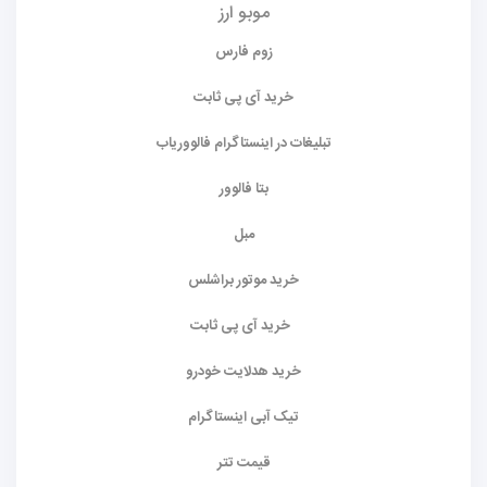
موبو ارز
زوم فارس
خرید آی پی ثابت
تبلیغات در اینستاگرام فالووریاب
بتا فالوور
مبل
خرید موتور براشلس
خرید آی پی ثابت
خرید هدلایت خودرو
تیک آبی اینستاگرام
قیمت تتر