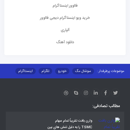
فالوور اینستاگرام
خرید ویو اینستاگرام دیجی فالوور
آلپاری
دانلود آهنگ
موضوعات پرطرفدار :
سوشال مگ
خودرو
تلگرام
اینستاگرام
ارز دیجیتال
آموزشی
مطالب تصادفی:
وارن بافت تقریباً تمام سهام
TSMC را به دلیل تنش های بین