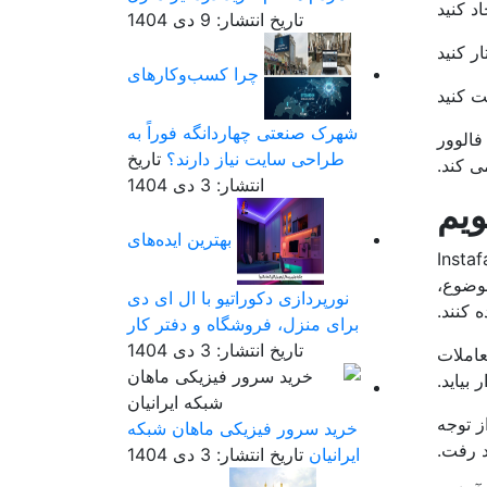
تاریخ انتشار: 9 دی 1404
چرا کسب‌وکارهای
شهرک صنعتی چهاردانگه فوراً به
فالوور
طراحی سایت نیاز دارند؟
تاریخ
انتشار: 3 دی 1404
ویم
بهترین ایده‌های
ز داشتن یک دنبال کننده زیاد است. حساب‌های Instafamous
موضوع،
نورپردازی دکوراتیو با ال ای دی
کنند.
برای منزل، فروشگاه و دفتر کار
تاریخ انتشار: 3 دی 1404
معاملات
ر بیاید.
ز توجه
خرید سرور فیزیکی ماهان شبکه
د رفت.
ایرانیان
تاریخ انتشار: 3 دی 1404