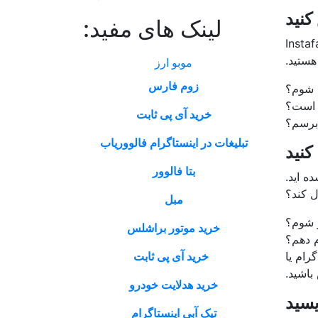
نید
لینک های مفید:
بال Instafame
هستید.
موبو ارز
زوم فارس
 شوم؟
 است؟
خرید آی پی ثابت
 برسم؟
تبلیغات در اینستاگرام فالووریاب
کنید
بتا فالوور
ه اید.
ل کند؟
مبل
 شوم؟
خرید موتور براشلس
م دهم؟
رام یا
خرید آی پی ثابت
اشید.
خرید هدلایت خودرو
یسید
تیک آبی اینستاگرام