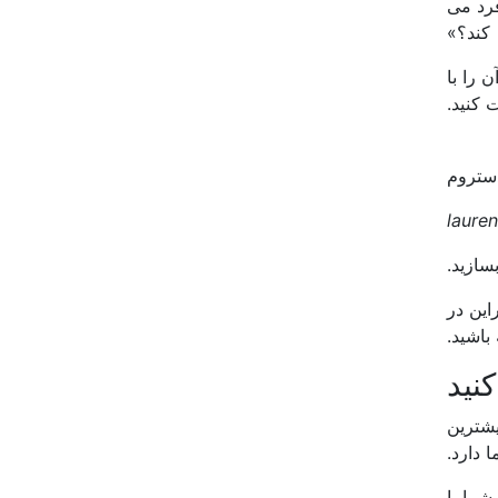
فرد می
کند؟»
 را با
 کنید.
این در
باشید.
که بیشترین
ا دارد.
شما با