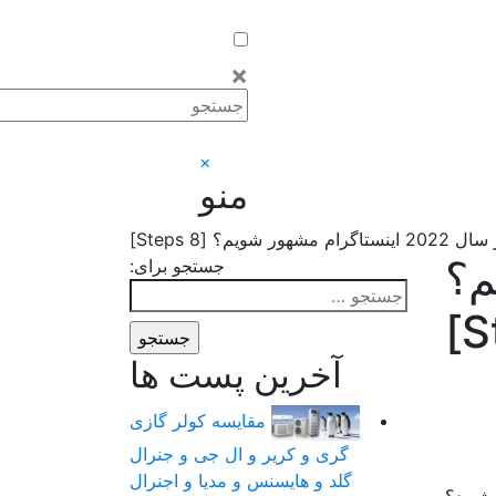
×
×
منو
؟ [8 Steps]
ویم؟
جستجو برای:
آخرین پست ها
مقایسه کولر گازی
گری و کریر و ال جی و جنرال
گلد و هایسنس و مدیا و اجنرال