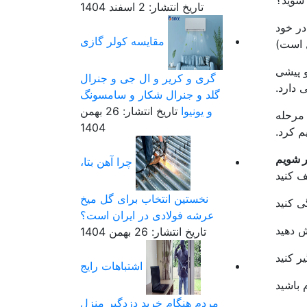
 شوید؟
تاریخ انتشار: 2 اسفند 1404
در خود
مقایسه کولر گازی
ل است)
لیون فالوور رونالدو پیشی
گری و کریر و ال جی و جنرال
 دارد.
گلد و جنرال شکار و سامسونگ
و یونیوا
تاریخ انتشار: 26 بهمن
شت مرحله
1404
م کرد.
چرا آهن بتا،
نخستین انتخاب برای گل میخ
عرشه فولادی در ایران است؟
تاریخ انتشار: 26 بهمن 1404
اشتباهات رایج
مردم هنگام خرید دزدگیر منزل