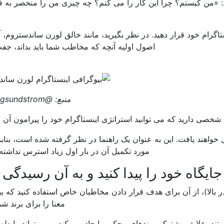
ید: «من کیستم؟ چرا این کار را می کنم؟ چه چیزی من را منحصر به 
تاگرام خود قرار دهید. در نظر بگیرید، مانند خالق لورن ساندستروم، آن
اصول اولیه آنچه که مخاطب شما باید بداند، جفت
منبع: @laurengsundstrom
ل خواهند یافت. این به عنوان یک راهنما در نظر گرفته شده است، بنابر
مورد تکمیل آن در بار اول زیاد استرس نداشته 
امی که وجه تمایز خود را شناختید (مرحله 2 در بالا)، از آن برای هدف قرار دادن مخاطبان خاص استفاده کنید 
معنا را برای برند شم
ند. علایق مشترک پیوندهای محکمی ایجاد می کند و می تواند رابطه 