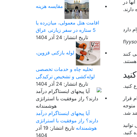
جزیره” خود، 15 دقیقه هیولایی را در TikTok گذراند. آنها در
مقایسه هزینه
دارند.
اقامت هتل معمولی، میان‌رده یا
5 ستاره در سفر زیارتی عراق
تاریخ انتشار: 24 آذر 1404
لوله بازکنی قزوین،
ینفلوئنسرها و افراد Instafamous استفاده می کنند
هستند.
تخلیه چاه و خدمات تخصصی
لوله‌کشی و تشخیص ترکیدگی
تاریخ انتشار: 24 آذر 1404
ع کنید.
م قرار
 متوجه
ند شد.
آیا پیجهای اینستاگرام درآمد
دارند؟ راز موفقیت با استراتژی
توانید
هوشمندانه
تاریخ انتشار: 19 آذر
 کنید.
1404