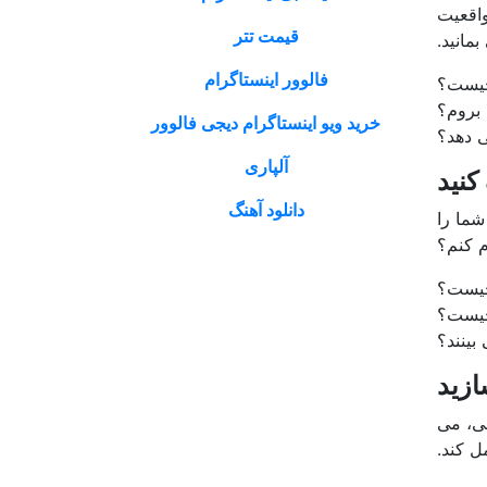
واقعیت
قیمت تتر
مانید.
فالوور اینستاگرام
چیست؟
 بروم؟
خرید ویو اینستاگرام دیجی فالوور
ی دهد؟
آلپاری
کنید
دانلود آهنگ
شما را
م کنم؟
چیست؟
چیست؟
بینند؟
ازید
جی، می
ل کند.