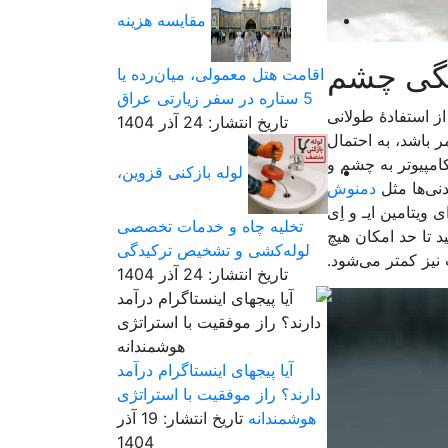
مقایسه هزینه
اقامت هتل معمولی، میان‌رده یا
5 ستاره در سفر زیارتی عراق
ز استفادۀ طولانی
تاریخ انتشار: 24 آذر 1404
 باشد، به احتمال
کامپیوتر به چشم و
لوله بازکنی قزوین،
دنی‌ها مثل
دمنوش
یتامین ایـ و اِی
تخلیه چاه و خدمات تخصصی
د تا حد امکان هیچ
لوله‌کشی و تشخیص ترکیدگی
 نیز کمتر می‌شود.
تاریخ انتشار: 24 آذر 1404
آیا پیجهای اینستاگرام درآمد
دارند؟ راز موفقیت با استراتژی
هوشمندانه
تاریخ انتشار: 19 آذر
1404