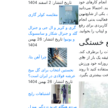
 انجام کارهای خود
تاریخ انتشار: 2 اسفند 1404
 احتمالا می‌دانید
یکی از شایع‌ترین
مقایسه کولر گازی
الیت بدنی انجام
ن محتوا 5 راه کاربردی برای رفع
گری و کریر و ال جی و جنرال
پتاپ را بخوانید.
گلد و جنرال شکار و سامسونگ
و یونیوا
تاریخ انتشار: 26 بهمن
1404
ت را برطرف کند.
چرا آهن بتا،
ت، کمر و پا از بهترین تمرینات برای این کار هستند. بهتر است حین نشستن پشت میز هم هر 20 دقیقه یک بار از جای
 روزانه خود ورزش
فاده کنید تا روند
نخستین انتخاب برای گل میخ
ت بیشتری بگیرد.
عرشه فولادی در ایران است؟
تاریخ انتشار: 26 بهمن 1404
اشتباهات رایج
مردم هنگام خرید دزدگیر منزل