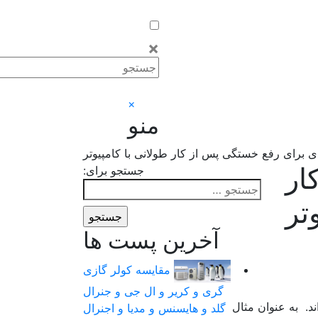
×
×
منو
ار
جستجو برای:
تر
آخرین پست ها
مقایسه کولر گازی
گری و کریر و ال جی و جنرال
ند. به عنوان مثال
گلد و هایسنس و مدیا و اجنرال