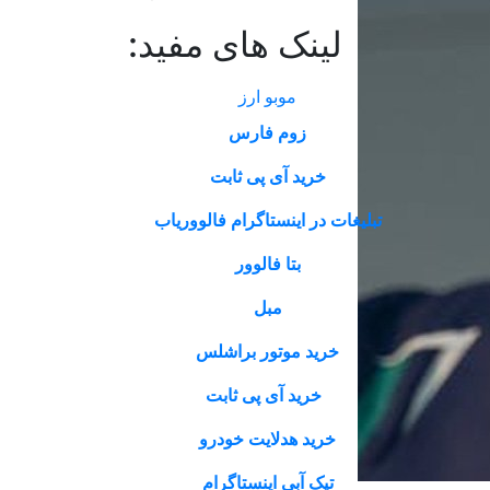
لینک های مفید:
موبو ارز
زوم فارس
خرید آی پی ثابت
تبلیغات در اینستاگرام فالووریاب
بتا فالوور
مبل
خرید موتور براشلس
خرید آی پی ثابت
خرید هدلایت خودرو
تیک آبی اینستاگرام