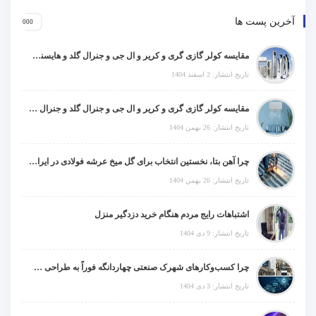
آخرین پست ها
مقایسه کولر گازی گری و کریر و ال جی و جنرال گلد و هایسنس و مدیا و اجنرال
تاریخ انتشار: 2 اسفند 1404
مقایسه کولر گازی گری و کریر و ال جی و جنرال گلد و جنرال شکار و سامسونگ و یونیوا
تاریخ انتشار: 26 بهمن 1404
چرا آهن بتا، نخستین انتخاب برای گل میخ عرشه فولادی در ایران است؟
تاریخ انتشار: 26 بهمن 1404
اشتباهات رایج مردم هنگام خرید دزدگیر منزل
تاریخ انتشار: 9 دی 1404
چرا کسب‌وکارهای شهرک صنعتی چهاردانگه فوراً به طراحی سایت نیاز دارند؟
تاریخ انتشار: 3 دی 1404