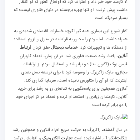
11 کارمند خود خبر داد و اعتراف کرد که اوضاع آنطور که او انتظار
داشت پیش نرفت. او تنها چهره برجسته در دنیای فناوری نیست که
بسیار سردرگم است.
آغاز شیوع این بیماری همه گیر اگرچه خسارات اقتصادی شدیدی به
همراه داشت، اما مردم را مجبور به قرنطینه در منازل و لزوم استفاده
از دستگاه ها و تجهیزات کرد.
خلق كردن
خدمات دیجیتال
ارتباط
، باعث رشد صنعت فناوری شد. در آن زمان، تعداد کاربران
آنلاین
فیس بوک (اکنون متا) دو برابر شد و استقبال مردم از ارتباطات
مجازی، مارک زاکربرگ را وسوسه کرد تا برای توسعه نسل بعدی
اینترنت که او آن را متاورس نامیده است، سرمایه گذاری کند.
آمازون همچنین برای پاسخگویی به تقاضای رو به رشد برای خرید
آنلاین، کارمندان زیادی را استخدام کرده و تعداد مراکز اجرای خود
را دو برابر کرده است.
در سال گذشته، زاکربرگ به حرکت سریع افراد آنلاین و همچنین رشد
شگفت‌انگیز آن اشاره کرده است
و افزایش درآمد
تجارت الکترونیک