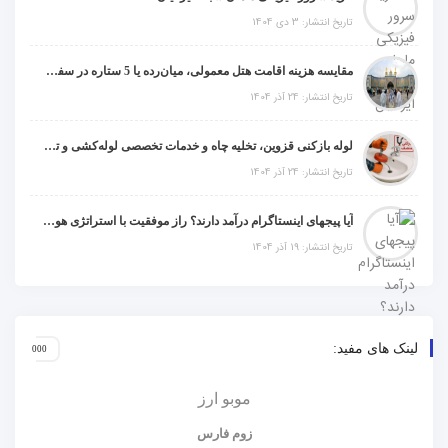
تاریخ انتشار: 3 دی 1404
مقایسه هزینه اقامت هتل معمولی، میان‌رده یا 5 ستاره در سفر زیارتی عراق
تاریخ انتشار: 24 آذر 1404
لوله بازکنی قزوین، تخلیه چاه و خدمات تخصصی لوله‌کشی و تشخیص ترکیدگی
تاریخ انتشار: 24 آذر 1404
آیا پیجهای اینستاگرام درآمد دارند؟ راز موفقیت با استراتژی هوشمندانه
تاریخ انتشار: 19 آذر 1404
لینک های مفید:
موبو ارز
زوم فارس