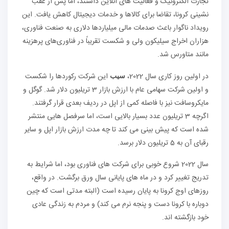
تجارت الکترونیک و فعالیت های آنلاین داشتند، اما پس از عقب
نشینی کرونا، تقاضا برای کالاها و خدمات دیجیتال کاهش یافت. این
رویداد ناگوار باعث صدمات مالی میلیاردها دلاری به صنعت فناوری،
هزاران اخراج سیلیکون ولی و شکست تقریباً در فناوری‌های پرهزینه
مانند متاورس شد.
در اولین روز کاری سال 2022،
این شرکت رکوردها را شکست
سیب
و اولین شرکت سهامی عام با ارزش بازار 3 تریلیون دلار شد. گوگل و
مایکروسافت نیز با فاصله کمی از اپل در ردیف بعدی قرار گرفتند.
اگرچه 3 تریلیون عدد بسیار بالایی است، اما سرفصل هایی منتشر
شده است که پیش بینی می کند تا چه مدت ارزش بازار اپل و سایر
رقبای آن به 5 تریلیون دلار برسد.
سال 2022 شروع خوبی برای شرکت های فناوری بود، اما شرایط به
تدریج تغییر کرد و در ماه های پایانی سال ورق برگشت. در واقع،
روزهای اوج کرونا به پایان رسیده است (البته مدتی است که چین
دوباره با کرونا دست و پنجه نرم می کند) و مردم به زندگی عادی
خود بازگشته اند.