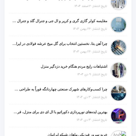
تاریخ انتشار: 2 اسفند 1404
مقایسه کولر گازی گری و کریر و ال جی و جنرال گلد و جنرال شکار و سامسونگ و یونیوا
تاریخ انتشار: 26 بهمن 1404
چرا آهن بتا، نخستین انتخاب برای گل میخ عرشه فولادی در ایران است؟
تاریخ انتشار: 26 بهمن 1404
اشتباهات رایج مردم هنگام خرید دزدگیر منزل
تاریخ انتشار: 9 دی 1404
چرا کسب‌وکارهای شهرک صنعتی چهاردانگه فوراً به طراحی سایت نیاز دارند؟
تاریخ انتشار: 3 دی 1404
بهترین ایده‌های نورپردازی دکوراتیو با ال ای دی برای منزل، فروشگاه و دفتر کار
تاریخ انتشار: 3 دی 1404
خرید سرور فیزیکی ماهان شبکه ایرانیان