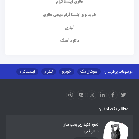
فالوور اینستاگرام
خرید ویو اینستاگرام دیجی فالوور
آلپاری
دانلود آهنگ
موضوعات پرطرفدار :
سوشال مگ
خودرو
تلگرام
اینستاگرام
ارز دیجیتال
آموزشی
مطالب تصادفی:
نحوه نگهداری پمپ های
دیافراگمی