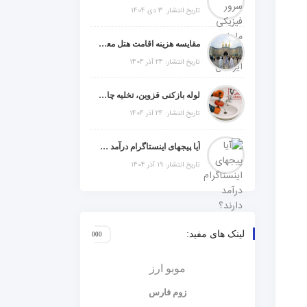
تاریخ انتشار: 3 دی 1404
مقایسه هزینه اقامت هتل معمولی، میان‌رده یا 5 ستاره در سفر زیارتی عراق
تاریخ انتشار: 24 آذر 1404
لوله بازکنی قزوین، تخلیه چاه و خدمات تخصصی لوله‌کشی و تشخیص ترکیدگی
تاریخ انتشار: 24 آذر 1404
آیا پیجهای اینستاگرام درآمد دارند؟ راز موفقیت با استراتژی هوشمندانه
تاریخ انتشار: 19 آذر 1404
لینک های مفید:
موبو ارز
زوم فارس