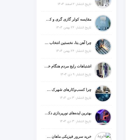
تاریخ انتشار: 2 اسفند 1404
مقایسه کولر گازی گری و کریر و ال جی و جنرال گلد و جنرال شکار و سامسونگ و یونیوا
تاریخ انتشار: 26 بهمن 1404
چرا آهن بتا، نخستین انتخاب برای گل میخ عرشه فولادی در ایران است؟
تاریخ انتشار: 26 بهمن 1404
اشتباهات رایج مردم هنگام خرید دزدگیر منزل
تاریخ انتشار: 9 دی 1404
چرا کسب‌وکارهای شهرک صنعتی چهاردانگه فوراً به طراحی سایت نیاز دارند؟
تاریخ انتشار: 3 دی 1404
بهترین ایده‌های نورپردازی دکوراتیو با ال ای دی برای منزل، فروشگاه و دفتر کار
تاریخ انتشار: 3 دی 1404
خرید سرور فیزیکی ماهان شبکه ایرانیان