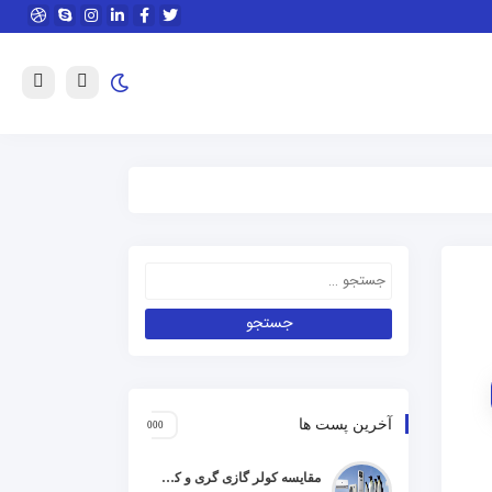
آخرین پست ها
مقایسه کولر گازی گری و کریر و ال جی و جنرال گلد و هایسنس و مدیا و اجنرال