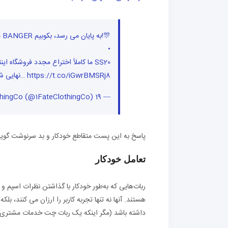
ما مجبور شدیم یک سرماخوردگی را در جشن ماه مه که با BANGER به پایان می رسد، بکوبیم!🎊
•
ما کاملاً اختراع مجدد فروشگاه اینت
نهایی شود و… https://t.co/iGwrBMSRj8
— FateClothingCo (@1FateClothingCo)
19 مه 2020
پاسخ به این پست متقاطع خودکار و بد سرنوشت گوی
تعامل خودکار
ربات‌هایی که به‌طور خودکار با گذاشتن نظرات اسپم و
هستند. آنها نه تنها تجربه کاربر را ارزان می کنند، 
داشته باشد (مگر اینکه یک ربات چت خدمات مشتری ب