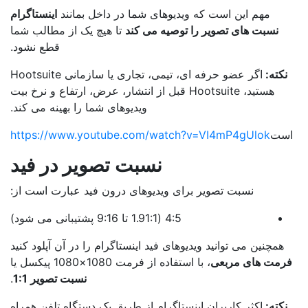
مهم این است که ویدیوهای شما در داخل بمانند
اینستاگرام
نسبت های تصویر را توصیه می کند
تا هیچ یک از مطالب شما
قطع نشود.
نکته:
اگر عضو حرفه ای، تیمی، تجاری یا سازمانی Hootsuite
هستید، Hootsuite قبل از انتشار، عرض، ارتفاع و نرخ بیت
ویدیوهای شما را بهینه می کند.
ست
https://www.youtube.com/watch?v=VI4mP4gUlok
نسبت تصویر در فید
نسبت تصویر برای ویدیوهای درون فید عبارت است از:
4:5 (1.91:1 تا 9:16 پشتیبانی می شود)
همچنین می توانید ویدیوهای فید اینستاگرام را در آن آپلود کنید
رمت های مربعی
، با استفاده از فرمت 1080×1080 پیکسل یا
نسبت تصویر 1:1
.
نکته:
اکثر کاربران اینستاگرام از طریق یک دستگاه تلفن همراه