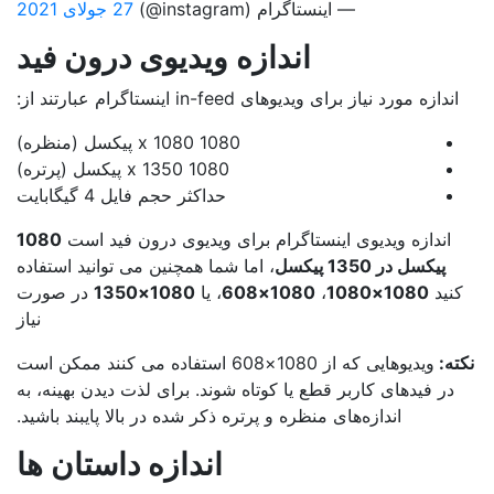
— اینستاگرام (instagram@)
27 جولای 2021
اندازه ویدیوی درون فید
اندازه مورد نیاز برای ویدیوهای in-feed اینستاگرام عبارتند از:
1080 x 1080 پیکسل (منظره)
1080 x 1350 پیکسل (پرتره)
حداکثر حجم فایل 4 گیگابایت
اندازه ویدیوی اینستاگرام برای ویدیوی درون فید است
1080
پیکسل در 1350 پیکسل
، اما شما همچنین می توانید استفاده
نید
1080×1080
،
1080×608
، یا
1080×1350
در صورت
نیاز
ته:
ویدیوهایی که از 1080×608 استفاده می کنند ممکن است
در فیدهای کاربر قطع یا کوتاه شوند. برای لذت دیدن بهینه، به
اندازه‌های منظره و پرتره ذکر شده در بالا پایبند باشید.
اندازه داستان ها