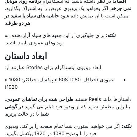
افقی
اما در نظر داشته باشید که اینستاگرام
برنامه روی موبایل
ی چرخد
. اگر بخواهید یک ویدیوی عریض را به اشتراک بگذارید،
مکن است با آن نمایش داده شود
حاشیه های سیاه یا سفید
در
هر دو طرف
.
نکته:
برای جلوگیری از این جعبه های سیاه آزاردهنده، به
ویدیوهای عمودی پایبند باشید.
ابعاد داستان
ابعاد ویدیوی اینستاگرام برای Stories عبارتند از:
عمودی (حداقل: 1080 x 608 پیکسل، حداکثر: 1080 x
1920)
ان‌ها مانند Reels هستند
طراحی شده برای تماشای عمودی
،
نابراین مطمئن شوید که از ویدیو خود فیلم می گیرید
در گوشی
شما
یا در
حالت پرتره
.
ته:
اگر می خواهید استوری شما تمام صفحه را پر کند، ویدیوی
خود را با وضوح 1080 در 1920 پیکسل بگیرید.