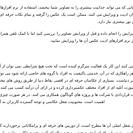
یی که می تواند جذابیت بیشتری را به تصاویر شما ببخشد، استفاده از نرم افزاره
ن ادیت و ویرایش می کنند. ممکن است یک عکس را گرفته و تمام نکات حرفه ا
ور بیشتری نیاز دارد.
ایش را انجام داده و قبل از ویرایش تصاویر را بررسی کنید اما با کمک تلفن همراه
 نرم افزارهای ادیت عکس آن ها را ویرایش نمایید.
می کنند این کار یک فعالیت سرگرم کننده است که تحت هیچ شرایطی نمی توان از
ر راهکاری که در آن، خدمتی باکیفیت به افراد یا گروه های خاصی ارائه شود می توا
دنیاست. بسیاری از عکاسان حرفه ای در اقصی نقاط دنیا از طریق روش های مخت
رت آتلیه ای از افراد مختلف عکسبرداری کرده و در ازای آن درآمد کسب می کنند.
قراردادی با شرکت ها و پروژه های گوناگون همکاری می کنند. در هر صورت چیزی 
اهمیت است، محبوبیت شغل عکاسی و توجه گسترده کاربران به 
غل اصلی آن ها مطرح است، از دوربین های حرفه ای و پرامکاناتی برخوردارند ک
 می شود. این افراد با تجربه چندین و چند ساله ای که در حوزه عکاسی دارند، یا 