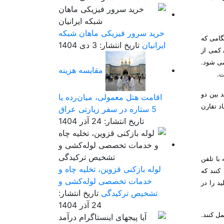
خرید سرور فیزیکی ماهان شبکه
گامی که
ایرانیان
تاریخ انتشار: 3 دی 1404
 کمی از
می شود.
مقایسه هزینه
ت.
 بین دو
اقامت هتل معمولی، میان‌رده یا
د تقارن
5 ستاره در سفر زیارتی عراق
تاریخ انتشار: 24 آذر 1404
با تلفن
لوله بازکنی قزوین، تخلیه چاه و
کنند که
خدمات تخصصی لوله‌کشی و
د را در
تشخیص ترکیدگی
تاریخ انتشار:
24 آذر 1404
ل کنند.