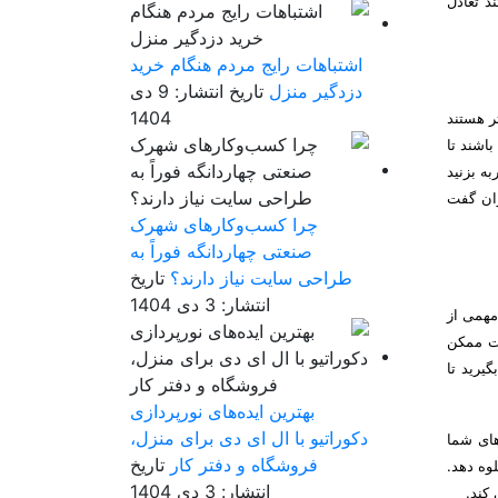
د تعادل
اشتباهات رایج مردم هنگام خرید
دزدگیر منزل
تاریخ انتشار: 9 دی
1404
ر هستند
ی آن شفاف باشند تا
ه بزنید
وان گفت
چرا کسب‌وکارهای شهرک
صنعتی چهاردانگه فوراً به
طراحی سایت نیاز دارند؟
تاریخ
انتشار: 3 دی 1404
مهمی از
لت ممکن
یرید تا
بهترین ایده‌های نورپردازی
دکوراتیو با ال ای دی برای منزل،
های شما
فروشگاه و دفتر کار
تاریخ
وه دهد.
انتشار: 3 دی 1404
کند.