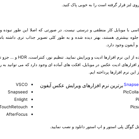
روی لنز قرار گرفته است را به خوبی پاک کنید.
اسی با موبایل کار منطقی و درستی نیست. در صورتی که اصلا این طور نبوده و 
لوه بیشتری هستند، بهتر دیده شده و به طور کلی تصویر جذاب تری داشته باش
و آیفون وجود دارد.
شما می توانید پس از عکاسی، تصاویر منتخب تان را با استفاده از این نرم افزارها ا
م افزارهای ادیت عکس در موبایل، افکت های آماده ای وجود دارد که می توانید به ر
این نرم افزارها پرداخته ایم.
VSCO
Snapse
برترین نرم افزارهای ویرایش عکس آیفون
Snapseed
PicColl
Enlight
Pi
TouchRetouch
Pics
AfterFocus
ثل گوگل پلی استور و اپ استور دانلود و نصب نمایید.