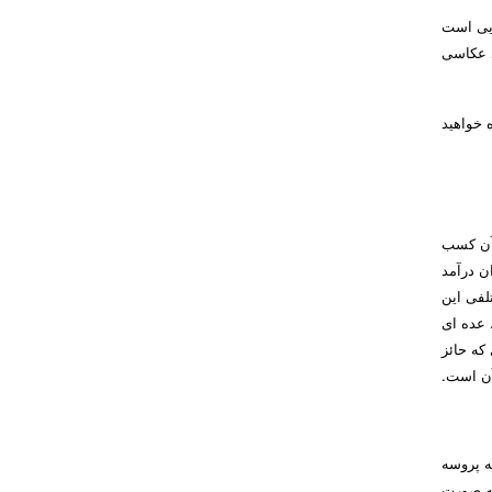
ایی است
ی عکاسی
 خواهید
 آن کسب
ن درآمد
لفی این
 عده ای
که حائز
آن است.
ه پروسه
به صورت