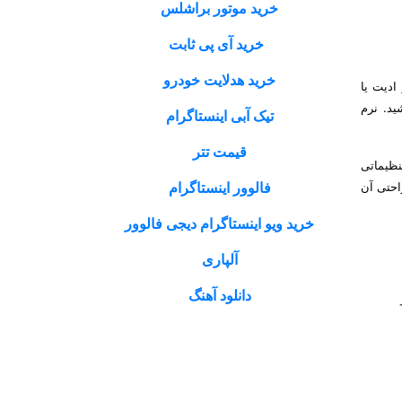
خرید موتور براشلس
خرید آی پی ثابت
خرید هدلایت خودرو
ادیت یا
ید. نرم
تیک آبی اینستاگرام
قیمت تتر
دیت و ویرایش نمایید. تنظیم نور، کنتراست، HDR و … جزو تنظیماتی
فالوور اینستاگرام
احتی آن
خرید ویو اینستاگرام دیجی فالوور
آلپاری
دانلود آهنگ