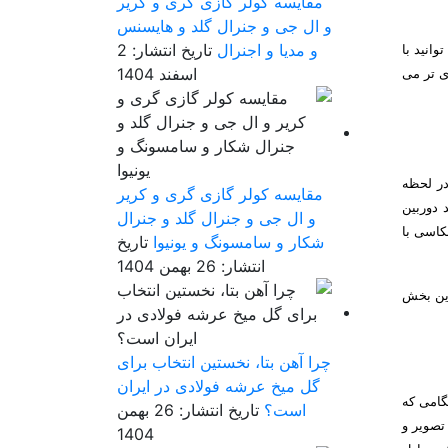
مقایسه کولر گازی گری و کریر
و ال جی و جنرال گلد و هایسنس
و مدیا و اجنرال
تاریخ انتشار: 2
انید با
اسفند 1404
ای تر می
در لحظه
مقایسه کولر گازی گری و کریر
 دوربین
و ال جی و جنرال گلد و جنرال
کاسی با
شکار و سامسونگ و یونیوا
تاریخ
انتشار: 26 بهمن 1404
این بخش
چرا آهن بتا، نخستین انتخاب برای
گل میخ عرشه فولادی در ایران
راه وجود دارد، قابلیت شبکه بندی خطوط یا همان Grid است. هنگامی که
است؟
تاریخ انتشار: 26 بهمن
تصویر و
1404