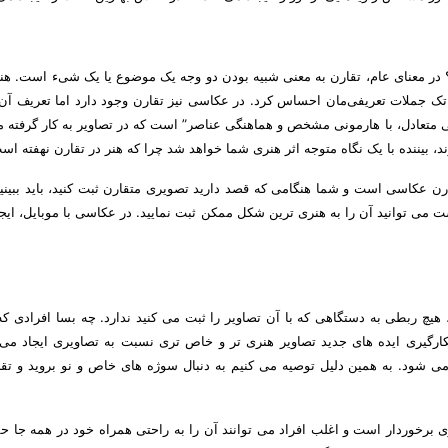
؟ در معنای عام، تقارن به معنی شبیه بودن دو وجه یک موضوع یا یک شیء است. هن
تک جملات تعریفی‌مان احساس کرد. در عکاسی نیز تقارن وجود دارد اما تعریف آن
 متعادل، با هارمونی مشخص و هماهنگی عناصر” است که در تصاویر به کار گرفته 
، بیننده با یک نگاه متوجه اثر هنری شما خواهد شد چرا که هنر در تقارن نهفته اس
رن عکاسی است و شما هنگامی که قصد دارید تصویری متقارن ثبت کنید، باید ببینید
ت می توانید آن را به هنری ترین شکل ممکن ثبت نمایید. در عکاسی با موبایل، ایجا
هیچ ربطی به دستگاهی که با آن تصاویر را ثبت می کنید ندارد. چه بسا افرادی که 
ا بکارگیری ایده های جدید تصاویر هنری تر و خاص تری نسبت به تصاویری ایجاد می 
ی شود. به همین دلیل توصیه می کنیم به دنبال سوژه های خاص و نو بروید و تقلی
برخوردار است و اغلب افراد می توانند آن را به راحتی همراه خود در همه جا حم