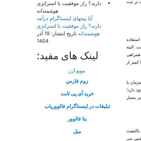
 تر ثبت
آیا پیجهای اینستاگرام درآمد
دارند؟ راز موفقیت با استراتژی
هوشمندانه
تاریخ انتشار: 19 آذر
استفاده
1404
. البته
لینک های مفید:
 همراهی
 کمتر از
موبو ارز
زوم فارس
زمان با
د دارد؛
خرید آی پی ثابت
ر بسیار
تبلیغات در اینستاگرام فالووریاب
بتا فالوور
باکیفیت
مبل
چنین می