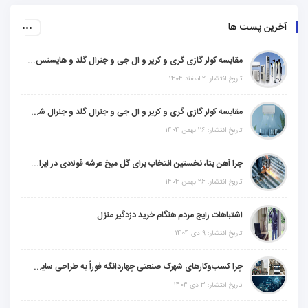
آخرین پست ها
مقایسه کولر گازی گری و کریر و ال جی و جنرال گلد و هایسنس و مدیا و اجنرال
تاریخ انتشار: 2 اسفند 1404
مقایسه کولر گازی گری و کریر و ال جی و جنرال گلد و جنرال شکار و سامسونگ و یونیوا
تاریخ انتشار: 26 بهمن 1404
چرا آهن بتا، نخستین انتخاب برای گل میخ عرشه فولادی در ایران است؟
تاریخ انتشار: 26 بهمن 1404
اشتباهات رایج مردم هنگام خرید دزدگیر منزل
تاریخ انتشار: 9 دی 1404
چرا کسب‌وکارهای شهرک صنعتی چهاردانگه فوراً به طراحی سایت نیاز دارند؟
تاریخ انتشار: 3 دی 1404