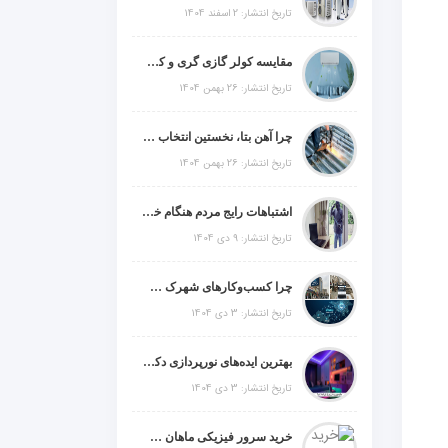
تاریخ انتشار: 2 اسفند 1404
مقایسه کولر گازی گری و کریر و ال جی و جنرال گلد و جنرال شکار و سامسونگ و یونیوا
تاریخ انتشار: 26 بهمن 1404
چرا آهن بتا، نخستین انتخاب برای گل میخ عرشه فولادی در ایران است؟
تاریخ انتشار: 26 بهمن 1404
اشتباهات رایج مردم هنگام خرید دزدگیر منزل
تاریخ انتشار: 9 دی 1404
چرا کسب‌وکارهای شهرک صنعتی چهاردانگه فوراً به طراحی سایت نیاز دارند؟
تاریخ انتشار: 3 دی 1404
بهترین ایده‌های نورپردازی دکوراتیو با ال ای دی برای منزل، فروشگاه و دفتر کار
تاریخ انتشار: 3 دی 1404
خرید سرور فیزیکی ماهان شبکه ایرانیان