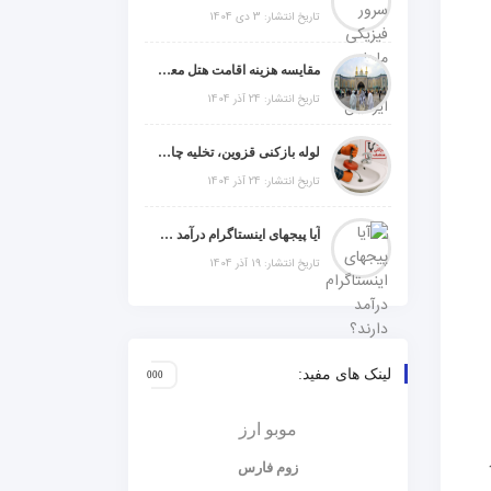
تاریخ انتشار: 3 دی 1404
مقایسه هزینه اقامت هتل معمولی، میان‌رده یا 5 ستاره در سفر زیارتی عراق
تاریخ انتشار: 24 آذر 1404
لوله بازکنی قزوین، تخلیه چاه و خدمات تخصصی لوله‌کشی و تشخیص ترکیدگی
تاریخ انتشار: 24 آذر 1404
آیا پیجهای اینستاگرام درآمد دارند؟ راز موفقیت با استراتژی هوشمندانه
تاریخ انتشار: 19 آذر 1404
لینک های مفید:
موبو ارز
زوم فارس