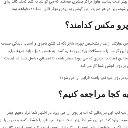
که تعمیر آیفون 4 را انجام دهد. بهتر است بدانید هنوز مراکز معتبری هستند که می توانند به شما کمک کنند برای
ان می دهند مشکلات رایج آیفون 13 پرومکس عبارتند از عدم تشخیص چهره، شارژ نگه نداشتن باطری و آسیب دیدگی صفحه
این گوشی را با مشکلات زیادی رو به رو کنند. به همین دلیل، باید سریعا برای
ه ما به شما این است به مرکزی که می روید معتبر باشد، تا اطمینان حاصل کنید که قطعات
ر روی گوشی شما کار می کند.
ه کجا مراجعه کنیم؟
 لپ تاپ اپل در زمانی که آب بر روی آن می ریزد در اختیار شما قرار دهیم. بهتر
یب وارد کند. در این شرایط بهتر است سریعا لپ تاپ را خشک کنید و باتری را از
آن جدا کنید و تا 24 ساعت لپ تاپ را هرگز روشن نکنید. اگر می خواهید برای تعمیر لپ تاپ اپل، تعمیر آیفون 4 و تعمیر آیفون 13 پرو