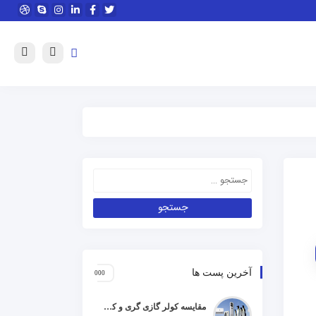
آخرین پست ها
مقایسه کولر گازی گری و کریر و ال جی و جنرال گلد و هایسنس و مدیا و اجنرال