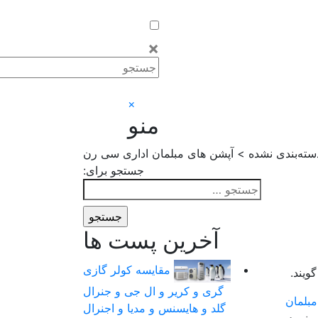
×
×
منو
ته‌بندی نشده > آپشن های مبلمان اداری سی رن
جستجو برای:
آخرین پست ها
مقایسه کولر گازی
ویند.
گری و کریر و ال جی و جنرال
مبلمان
گلد و هایسنس و مدیا و اجنرال