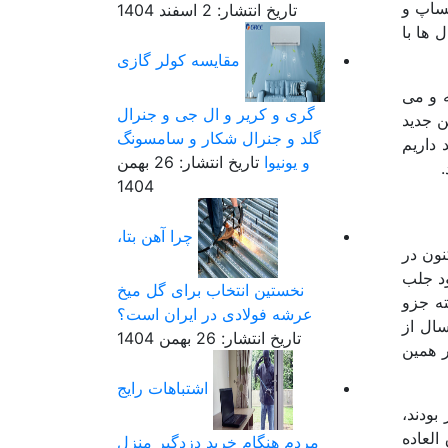
تساپ و
تاریخ انتشار: 2 اسفند 1404
 ها با
مقایسه کولر گازی
ه و می
گری و کریر و ال جی و جنرال
ن جدید
گلد و جنرال شکار و سامسونگ
 داریم
و یونیوا
تاریخ انتشار: 26 بهمن
1404
چرا آهن بتا،
نون در
ود جلب
نخستین انتخاب برای گل میخ
ته جزو
عرشه فولادی در ایران است؟
سال از
تاریخ انتشار: 26 بهمن 1404
ر همین
اشتباهات رایج
بودند،
العاده
مردم هنگام خرید دزدگیر منزل