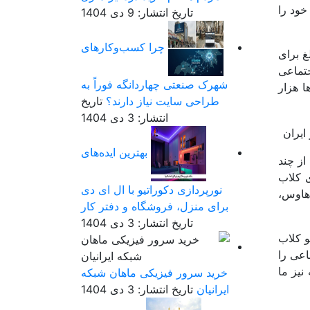
خود را
تاریخ انتشار: 9 دی 1404
چرا کسب‌وکارهای
غ برای
جتماعی
شهرک صنعتی چهاردانگه فوراً به
 توانست رشد خوبی پیدا نماید. به طوری که تا انتهای سال 2021 ده ها هزار
طراحی سایت نیاز دارند؟
تاریخ
انتشار: 3 دی 1404
بهترین ایده‌های
از چند
 کلاب
نورپردازی دکوراتیو با ال ای دی
هاوس،
برای منزل، فروشگاه و دفتر کار
تاریخ انتشار: 3 دی 1404
و کلاب
 اجتماعی را
نیز ما
خرید سرور فیزیکی ماهان شبکه
ایرانیان
تاریخ انتشار: 3 دی 1404