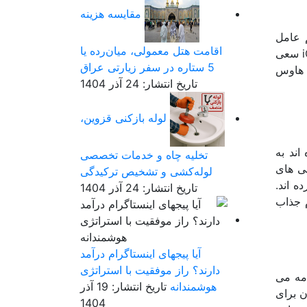
مقایسه هزینه
 عامل
اقامت هتل معمولی، میان‌رده یا
است. شاید مهم ترین دلیل این موضوع، جمعیت بالای کاربران اندرویدی است و صاحبان کلاب هاوس با انتشار نسخه iOS سعی
5 ستاره در سفر زیارتی عراق
ب هاوس
تاریخ انتشار: 24 آذر 1404
لوله بازکنی قزوین،
ده اند به
تخلیه چاه و خدمات تخصصی
شی های
لوله‌کشی و تشخیص ترکیدگی
ه اند.
تاریخ انتشار: 24 آذر 1404
 جذاب
آیا پیجهای اینستاگرام درآمد
دارند؟ راز موفقیت با استراتژی
مه می
هوشمندانه
تاریخ انتشار: 19 آذر
ن برای
1404