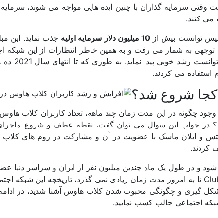
 وقتی سرمایه گذاران با چنین ایده هایی مواجه می شوند، سرمایه 
می کنند.
سیس توانست بیش از
10 میلیون دلار سرمایه اولیه
جذب نماید. این مبل
بل توجهی به شمار می رفت و به همین خاطر انتظارات از این شبکه ا
بالا رفت. کلاب هاوس در ماه های اولیه فعالیتش
 استفاده می کردند.
کجا شروع شد؟
وجود چگونه در این مدت زمان چند ماهه، تعداد کاربران کلاب هاوس 
 کرد؟ در جواب این سوال می توان گفت، نقطه عطف و شروع ماجرای
تس و ایلان ماسک با عضویت در آن و مشارکت در روم های کلاب 
 کردند.
د و در طول یک ماه چندین میلیون نفر از ایران و سراسر دنیا عض
هاوس شوند. از آن جایی که از بدو تاسیس Clubhouse تا به امروز مدت زمان زیادی نمی گذرد، تاریخچه این شبکه
ه شکل گیری و چگونگی محبوب شدن کلاب هاوس آشنا شدید، در ادامه 
شبکه اجتماعی جالب کسب نمایید.