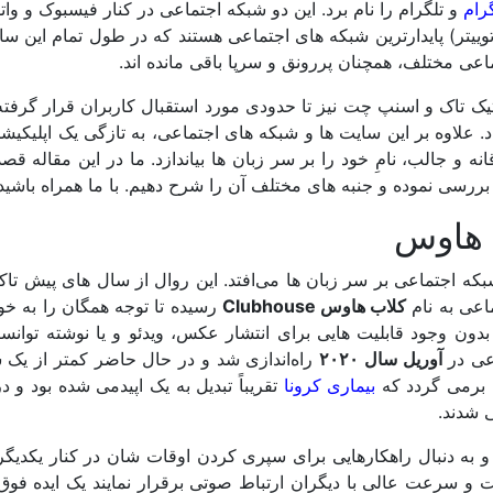
رام
و تلگرام را نام برد. این دو شبکه اجتماعی در کنار فیسبوک و وا
توییتر) پایدارترین شبکه های اجتماعی هستند که در طول تمام این سال
عی مختلف، همچنان پررونق و سرپا باقی مانده اند.
تیک تاک و اسنپ چت نیز تا حدودی مورد استقبال کاربران قرار گرفت
اد. علاوه بر این سایت ها و شبکه های اجتماعی، به تازگی یک اپلیکیش
قانه و جالب، نامِ خود را بر سر زبان ها بیاندازد. ما در این مقاله قصد
بررسی نموده و جنبه های مختلف آن را شرح دهیم. با ما همراه باشید.
 هاوس
که اجتماعی بر سر زبان‌ ها می‌افتد. این روال از سال های پیش تاک
اعی به نام
کلاب هاوس Clubhouse
رسیده تا توجه همگان را به خ
بدون وجود قابلیت هایی برای انتشار عکس، ویدئو و یا نوشته توانس
اعی در
آوریل سال ۲۰۲۰
راه‌اندازی شد و در حال حاضر کمتر از یک 
 برمی گردد که
بیماری کرونا
تقریباً تبدیل به یک اپیدمی شده بود و د
 شدند.
 به دنبال راهکارهایی برای سپری کردن اوقات شان در کنار یکدیگر 
یت و سرعت عالی با دیگران ارتباط صوتی برقرار نمایند یک ایده فوق 