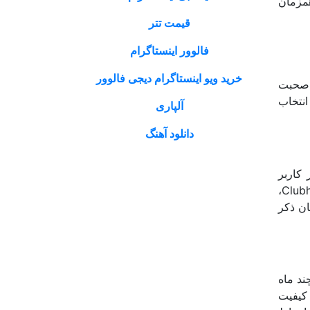
همزمان
قیمت تتر
فالوور اینستاگرام
خرید ویو اینستاگرام دیجی فالوور
ه صحبت
انتخاب
آلپاری
دانلود آهنگ
 پایین بود اما در آپدیت های اخیر ظرفیت این اتاق ها تا 5 هزار کاربر
افزایش یافت. در حال حاضر هر روم تا این تعداد را می تواند میزبانی کند اما با توجه به محبوبیت روز افزون Clubhouse،
 نفر قرار دهند. شایان ذکر
ند ماه
کیفیت