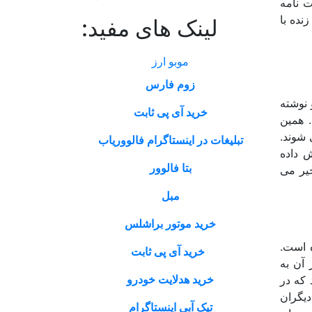
 نامه
نده با
لینک های مفید:
موبو ارز
زوم فارس
 نوشته
خرید آی پی ثابت
 همین
 شوند.
تبلیغات در اینستاگرام فالووریاب
ش داده
بتا فالوور
یر می
مبل
خرید موتور براشلس
 است.
خرید آی پی ثابت
 آن به
خرید هدلایت خودرو
 که در
که دیگران
تیک آبی اینستاگرام