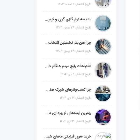
تاریخ انتشار: 2 اسفند 1404
مقایسه کولر گازی گری و کریر و ال جی و جنرال گلد و جنرال شکار و سامسونگ و یونیوا
تاریخ انتشار: 26 بهمن 1404
چرا آهن بتا، نخستین انتخاب برای گل میخ عرشه فولادی در ایران است؟
تاریخ انتشار: 26 بهمن 1404
اشتباهات رایج مردم هنگام خرید دزدگیر منزل
تاریخ انتشار: 9 دی 1404
چرا کسب‌وکارهای شهرک صنعتی چهاردانگه فوراً به طراحی سایت نیاز دارند؟
تاریخ انتشار: 3 دی 1404
بهترین ایده‌های نورپردازی دکوراتیو با ال ای دی برای منزل، فروشگاه و دفتر کار
تاریخ انتشار: 3 دی 1404
خرید سرور فیزیکی ماهان شبکه ایرانیان