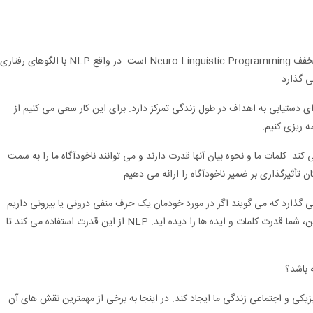
اینجاست که NLP می تواند به ما کمک کند. NLP مخفف Neuro-Linguistic Programming است. در واقع NLP با الگوهای رفتاری
ی گذارد.
ی دستیابی به اهداف در طول زندگی تمرکز دارد. برای این کار سعی می کنیم از
ه ریزی کنیم.
ی کند. کلمات ما و نحوه بیان آنها قدرت دارند و می توانند ناخودآگاه ما را به سمت
ن تأثیرگذاری بر ضمیر ناخودآگاه را ارائه می دهیم.
 گذارد که می گویند اگر در مورد خودمان یک حرف منفی درونی یا بیرونی داریم
برای اصلاح آن باید 17 بار با خود مخالفت کنیم! بنابراین، شما قدرت کلمات و ایده ها را دیده اید. NLP از این قدرت استفاده می کند تا
یزیکی و اجتماعی زندگی ما ایجاد کند. در اینجا به برخی از مهمترین نقش های آن