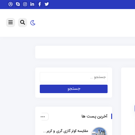
آخرین پست ها
مقایسه کولر گازی گری و کریر و ال جی و جنرال گلد و هایسنس و مدیا و اجنرال