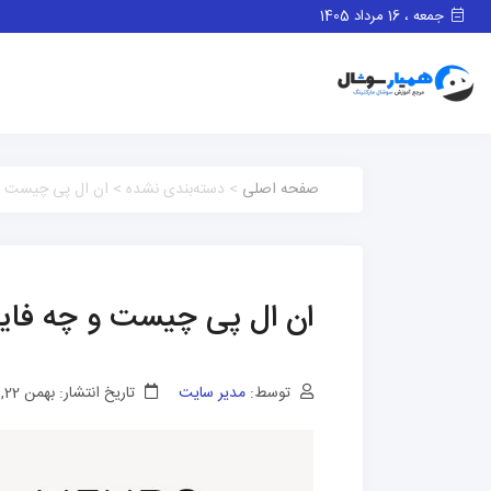
جمعه ، 16 مرداد 1405
صفحه اصلی
> دسته‌بندی نشده > ان ال پی چیست و 
ان ال پی چیست و چه فاید
توسط:
مدیر سایت
تاریخ انتشار: بهمن 22, 1401