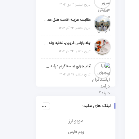
تاریخ انتشار: 3 دی 1404
مقایسه هزینه اقامت هتل معمولی، میان‌رده یا 5 ستاره در سفر زیارتی عراق
تاریخ انتشار: 24 آذر 1404
لوله بازکنی قزوین، تخلیه چاه و خدمات تخصصی لوله‌کشی و تشخیص ترکیدگی
تاریخ انتشار: 24 آذر 1404
آیا پیجهای اینستاگرام درآمد دارند؟ راز موفقیت با استراتژی هوشمندانه
تاریخ انتشار: 19 آذر 1404
لینک های مفید:
موبو ارز
زوم فارس