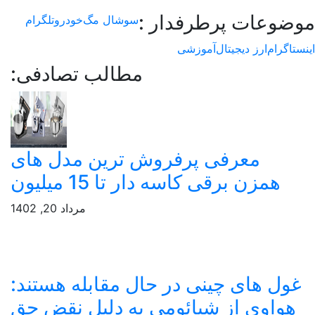
وعات پرطرفدار :
سوشال مگ
خودرو
تلگرام
اگرام
ارز دیجیتال
آموزشی
مطالب تصادفی:
معرفی پرفروش ترین مدل های
همزن برقی کاسه دار تا 15 میلیون
مرداد 20, 1402
ول های چینی در حال مقابله هستند:
واوی از شیائومی به دلیل نقض حق