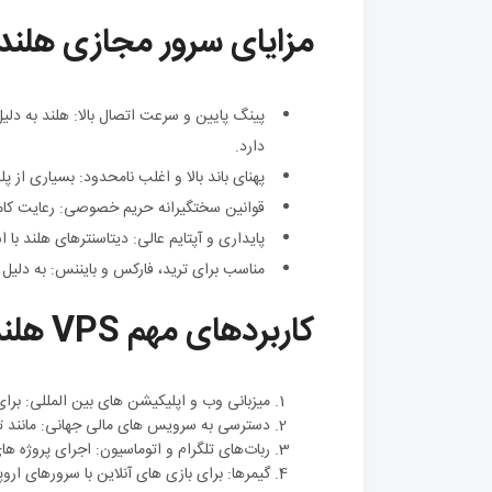
مزایای سرور مجازی هلند
پینگ پایین و سرعت اتصال بالا: هلند به دلی
دارد.
پهنای باند بالا و اغلب نامحدود: بسیاری از پلن‌ های VPS هلند با پهنای باند نامحدود ا
قوانین سختگیرانه حریم خصوصی: رعایت کامل GDPR و حفاظت از داده‌ های کارب
پایداری و آپتایم عالی: دیتاسنترهای هلند با استاندارد های جهان
مناسب برای ترید، فارکس و بایننس: به دلیل س
کاربردهای مهم VPS هلند
میزبانی وب و اپلیکیشن‌ های بین‌ المللی: برای
دسترسی به سرویس‌ های مالی جهانی: مانند تری
ربات‌های تلگرام و اتوماسیون: اجرای پروژه‌ ها
گیمرها: برای بازی‌ های آنلاین با سرورهای اروپ