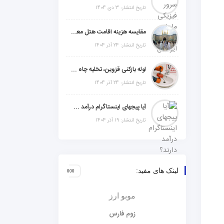
تاریخ انتشار: 3 دی 1404
مقایسه هزینه اقامت هتل معمولی، میان‌رده یا 5 ستاره در سفر زیارتی عراق
تاریخ انتشار: 24 آذر 1404
لوله بازکنی قزوین، تخلیه چاه و خدمات تخصصی لوله‌کشی و تشخیص ترکیدگی
تاریخ انتشار: 24 آذر 1404
آیا پیجهای اینستاگرام درآمد دارند؟ راز موفقیت با استراتژی هوشمندانه
تاریخ انتشار: 19 آذر 1404
لینک های مفید:
موبو ارز
زوم فارس