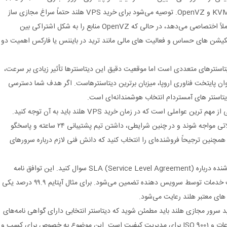
هلند معمولاً دو نوع مجازی‌ ساز رایج است: KVM و OpenVZ. توصیه می‌شود برای خرید VPS هلند حتماً سراغ مجازی‌ ساز
KVM بروید، زیرا این فناوری به شما منابع کاملاً اختصاصی می‌دهد، در حالی که OpenVZ منابع را به شکل اشتراکی بین
یکیشن‌ های حساس و فعالیت‌ های مالی مانند ترید در بایننس یا فارکس اهمیت دو
تاسنترهای متعددی است اما موقعیت دقیق این دیتاسنترها تأثیر زیادی بر سرعت،
وان پایتخت فناوری اروپا، میزبان برترین دیتاسنترهاست. اگر هدف شما دسترسی
پشتیبانی فروشنده: کیفیت پشتیبانی فنی یکی از مهم‌ ترین عواملی است که در زمان خرید VPS هلند باید به آن توجه کنید.
حتی بهترین سرورها نیز ممکن است با مشکلاتی مواجه شوند و در چنین شرایطی، داشتن تیم پشتیبانی ۲۴ ساعته و پاسخگو
همچنین ترجیحاً فروشنده‌ای را انتخاب کنید که دانش فنی لازم درباره سرورهای
SLA یا توافق‌نامه سطح خدمات: حتماً از فروشنده درباره SLA (Service Level Agreement) سوال کنید. این توافق‌ نامه
مشخص می‌کند که چه میزان آپتایم و کیفیت خدمات توسط سرویس‌ دهنده تضمین می‌شود. برای مثال آپتایم ۹۹.۹ درصد یکی
 های معتبر هلند رعایت می‌شود.
د سرور مجازی هلند باید مطمئن شوید که دیتاسنتر انتخابی دارای گواهی‌ نامه‌های
بین‌ المللی نظیر ISO 27001 برای امنیت اطلاعات و ISO 9001 برای مدیریت کیفیت است. این موضوع به‌ خصوص برای کسب‌ و