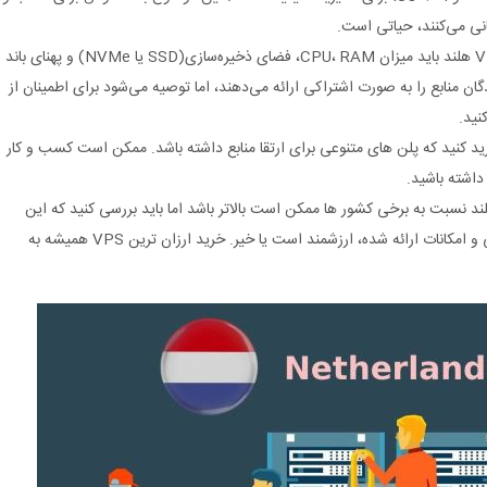
انی می‌کنند، حیاتی است.
میزان منابع سخت‌ افزاری: پیش از خرید VPS هلند باید میزان CPU، RAM، فضای ذخیره‌سازی(SSD یا NVMe) و پهنای باند
ن منابع را به صورت اشتراکی ارائه می‌دهند، اما توصیه می‌شود برای اطمینان از
نید.
رید کنید که پلن‌ های متنوعی برای ارتقا منابع داشته باشد. ممکن است کسب‌ و کار
 داشته باشید.
 و ارزش در برابر هزینه: قیمت VPS هلند نسبت به برخی کشور ها ممکن است بالاتر باشد اما باید بررسی کنید که این
قیمت در برابر کیفیت شبکه، امنیت، پشتیبانی و امکانات ارائه شده، ارزشمند است یا خیر. خرید ارزان‌ ترین VPS همیشه به