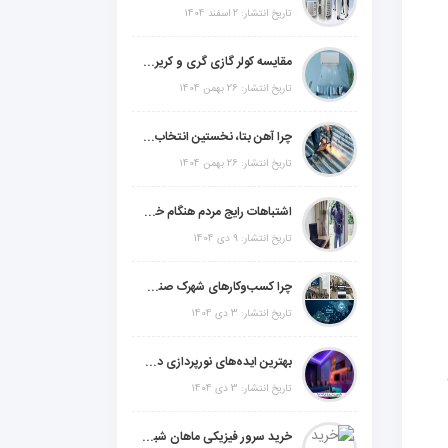
تاریخ انتشار: 2 اسفند 1404
مقایسه کولر گازی گری و کریر و ال جی و جنرال گلد و جنرال شکار و سامسونگ و یونیوا
تاریخ انتشار: 26 بهمن 1404
چرا آهن بتا، نخستین انتخاب برای گل میخ عرشه فولادی در ایران است؟
تاریخ انتشار: 26 بهمن 1404
اشتباهات رایج مردم هنگام خرید دزدگیر منزل
تاریخ انتشار: 9 دی 1404
چرا کسب‌وکارهای شهرک صنعتی چهاردانگه فوراً به طراحی سایت نیاز دارند؟
تاریخ انتشار: 3 دی 1404
بهترین ایده‌های نورپردازی دکوراتیو با ال ای دی برای منزل، فروشگاه و دفتر کار
تاریخ انتشار: 3 دی 1404
خرید سرور فیزیکی ماهان شبکه ایرانیان