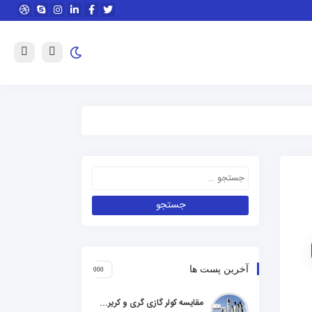
آخرین پست ها
مقایسه کولر گازی گری و کریر و ال جی و جنرال گلد و هایسنس و مدیا و اجنرال