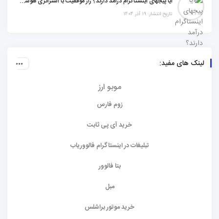
آیا پیجهای اینستاگرام درآمد دارند؟ راز موفقیت با استراتژی هوشمندانه
تاریخ انتشار: 19 آذر 1404
لینک های مفید:
موبو ارز
زوم فارس
خرید آی پی ثابت
تبلیغات در اینستاگرام فالووریاب
بتا فالوور
مبل
خرید موتور براشلس