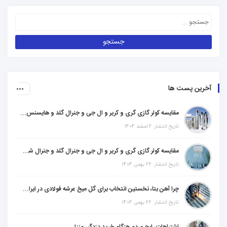
آخرین پست ها
مقایسه کولر گازی گری و کریر و ال جی و جنرال گلد و هایسنس و مدیا و اجنرال
تاریخ انتشار: 2 اسفند 1404
مقایسه کولر گازی گری و کریر و ال جی و جنرال گلد و جنرال شکار و سامسونگ و یونیوا
تاریخ انتشار: 26 بهمن 1404
چرا آهن بتا، نخستین انتخاب برای گل میخ عرشه فولادی در ایران است؟
تاریخ انتشار: 26 بهمن 1404
اشتباهات رایج مردم هنگام خرید دزدگیر منزل