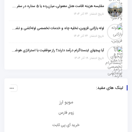
مقایسه هزینه اقامت هتل معمولی، میان‌رده یا 5 ستاره در سفر زیارتی عراق
تاریخ انتشار: 24 آذر 1404
لوله بازکنی قزوین، تخلیه چاه و خدمات تخصصی لوله‌کشی و تشخیص ترکیدگی
تاریخ انتشار: 24 آذر 1404
آیا پیجهای اینستاگرام درآمد دارند؟ راز موفقیت با استراتژی هوشمندانه
تاریخ انتشار: 19 آذر 1404
لینک های مفید:
موبو ارز
زوم فارس
خرید آی پی ثابت