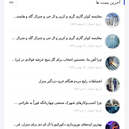
آخرین پست ها
مقایسه کولر گازی گری و کریر و ال جی و جنرال گلد و هایسنس و مدیا و اجنرال
تاریخ انتشار: 2 اسفند 1404
مقایسه کولر گازی گری و کریر و ال جی و جنرال گلد و جنرال شکار و سامسونگ و یونیوا
تاریخ انتشار: 26 بهمن 1404
چرا آهن بتا، نخستین انتخاب برای گل میخ عرشه فولادی در ایران است؟
تاریخ انتشار: 26 بهمن 1404
اشتباهات رایج مردم هنگام خرید دزدگیر منزل
تاریخ انتشار: 9 دی 1404
چرا کسب‌وکارهای شهرک صنعتی چهاردانگه فوراً به طراحی سایت نیاز دارند؟
تاریخ انتشار: 3 دی 1404
بهترین ایده‌های نورپردازی دکوراتیو با ال ای دی برای منزل، فروشگاه و دفتر کار