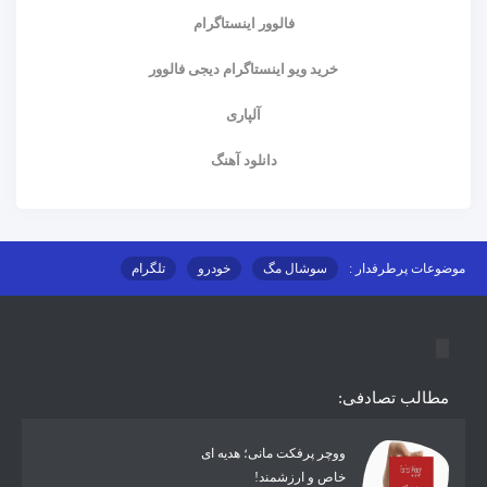
فالوور اینستاگرام
خرید ویو اینستاگرام دیجی فالوور
آلپاری
دانلود آهنگ
موضوعات پرطرفدار :
سوشال مگ
خودرو
تلگرام
اینستاگرام
ارز دیجیتال
آموزشی
مطالب تصادفی:
ووچر پرفکت مانی؛ هدیه ای
خاص و ارزشمند!