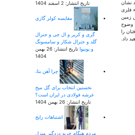
د نشان
تاریخ انتشار: 2 اسفند 1404
ء فلزی
س زمین
مقایسه کولر گازی
ا وضوح
تان را
گری و کریر و ال جی و جنرال
د داد.
گلد و جنرال شکار و سامسونگ
و یونیوا
تاریخ انتشار: 26 بهمن
1404
چرا آهن بتا،
نخستین انتخاب برای گل میخ
عرشه فولادی در ایران است؟
تاریخ انتشار: 26 بهمن 1404
اشتباهات رایج
مردم هنگام خرید دزدگیر منزل