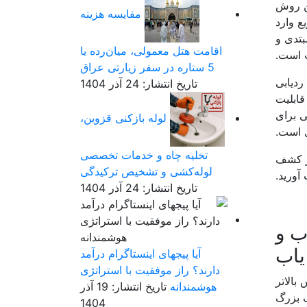
ین روش
مقایسه هزینه
ع وارد
بتدی و
اقامت هتل معمولی، میان‌رده یا
 است.
5 ستاره در سفر زیارتی عراق
تاریخ انتشار: 24 آذر 1404
قابلیت
ی برای
لوله بازکنی قزوین،
ی است.
تخلیه چاه و خدمات تخصصی
در کشف
لوله‌کشی و تشخیص ترکیدگی
آورید.
تاریخ انتشار: 24 آذر 1404
ب و
یاب
آیا پیجهای اینستاگرام درآمد
دارند؟ راز موفقیت با استراتژی
بالاتر
هوشمندانه
تاریخ انتشار: 19 آذر
ف بزرگ
1404