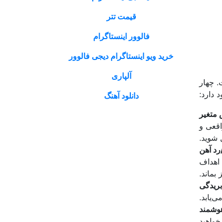
قیمت تتر
فالوور اینستاگرام
خرید ویو اینستاگرام دیجی فالوور
آلپاری
 است. چهار
دارد:
دانلود آهنگ
متغیر
اقعی و
 شوید.
د آهن
 اهداف
 بماند.
ریدگی
‌یابد.
هوشمند
خواهید