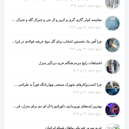
تاریخ انتشار: 2 اسفند 1404
مقایسه کولر گازی گری و کریر و ال جی و جنرال گلد و جنرال شکار و سامسونگ و یونیوا
تاریخ انتشار: 26 بهمن 1404
چرا آهن بتا، نخستین انتخاب برای گل میخ عرشه فولادی در ایران است؟
تاریخ انتشار: 26 بهمن 1404
اشتباهات رایج مردم هنگام خرید دزدگیر منزل
تاریخ انتشار: 9 دی 1404
چرا کسب‌وکارهای شهرک صنعتی چهاردانگه فوراً به طراحی سایت نیاز دارند؟
تاریخ انتشار: 3 دی 1404
بهترین ایده‌های نورپردازی دکوراتیو با ال ای دی برای منزل، فروشگاه و دفتر کار
تاریخ انتشار: 3 دی 1404
خرید سرور فیزیکی ماهان شبکه ایرانیان