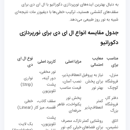
به دنبال بهترین ایده‌های نورپردازی دکوراتیو با ال ای دی برای
سقف‌های کششی هستید، ترکیب خطی‌ها با دیفیوزر مات نتیجه‌ای
شبیه به نور روز طبیعی می‌دهد.
جدول مقایسه انواع ال ای دی برای نورپردازی
دکوراتیو
مناسب
معایب
نوع ال ای
مزایا اصلی
کاربرد اصلی
برای
احتمالی
دی
نور مخفی،
منزل،
نیاز به پروفیل
انعطاف‌پذیر،
دور آینه،
نواری
فروشگاه
برای پخش
نصب آسان،
پشت
(Strip)
کوچک
بهتر نور
قیمت مناسب
تلویزیون
دفتر کار،
پخش نور
کمتر
سقف کاذب،
خطی
فروشگاه
یکنواخت، ظاهر
انعطاف‌پذیر
قفسه، میز کار
(Linear)
بزرگ
حرفه‌ای
پشت
اتاق
روشنایی کمتر
نازک، مصرف
تلویزیون،
بک لایت
نشیمن،
برای فضاهای
خیلی کم، نور