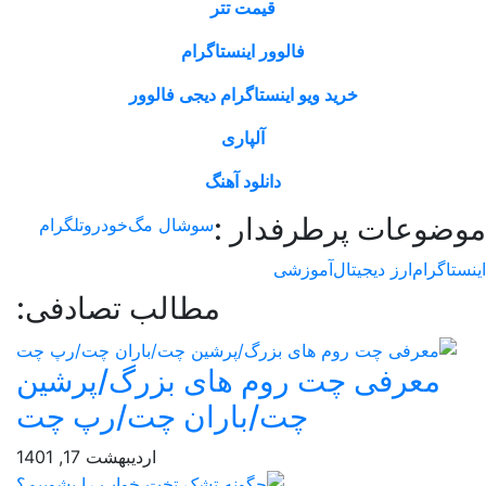
قیمت تتر
فالوور اینستاگرام
خرید ویو اینستاگرام دیجی فالوور
آلپاری
دانلود آهنگ
وعات پرطرفدار :
سوشال مگ
خودرو
تلگرام
اگرام
ارز دیجیتال
آموزشی
مطالب تصادفی:
معرفی چت روم های بزرگ/پرشین
چت/باران چت/رپ چت
اردیبهشت 17, 1401