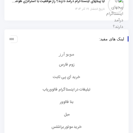
آیا پیجهای اینستاگرام درآمد دارند؟ راز موفقیت با استراتژی هوشمندانه
تاریخ انتشار: 19 آذر 1404
لینک های مفید:
موبو ارز
زوم فارس
خرید آی پی ثابت
تبلیغات در اینستاگرام فالووریاب
بتا فالوور
مبل
خرید موتور براشلس