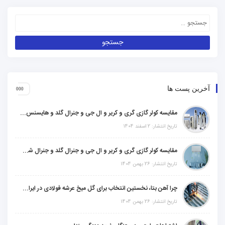
آخرین پست ها
مقایسه کولر گازی گری و کریر و ال جی و جنرال گلد و هایسنس و مدیا و اجنرال
تاریخ انتشار: 2 اسفند 1404
مقایسه کولر گازی گری و کریر و ال جی و جنرال گلد و جنرال شکار و سامسونگ و یونیوا
تاریخ انتشار: 26 بهمن 1404
چرا آهن بتا، نخستین انتخاب برای گل میخ عرشه فولادی در ایران است؟
تاریخ انتشار: 26 بهمن 1404