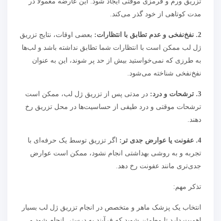
تزریق ورم و قرمزی موقتی ایجاد شود. این عارضه معمولاً در
مدت کوتاهی از خود گذر می‌کند.
2. نفخ‌نفخی و عدم تطابق با انتظارات:
بعضی اوقات، نتایج تزریق
ژل لب ممکن است با انتظارات شما تطابق نداشته باشد و لب‌ها
به طرزی که نمی‌خواستید بیش از حد پر شوند، این به عنوان
نفخ‌نفخی شناخته می‌شود.
3. ترشحات و درد:
در مدتی پس از تزریق ژل لب، ممکن است
ترشحات موقتی و درد طیفی از حساسیت‌ها در محل تزریق رخ
دهند.
4. عفونت یا عوارض جدی تر:
اگر تزریق توسط یک حرفه‌ای با
تجربه و به روشی بهداشتی انجام نشود، ممکن است عوارض
جدی‌تری مانند عفونت رخ دهد.
تذکر مهم:
انتخاب یک پزشک ماهر و متخصص در انجام تزریق ژل لب بسیار
اهمیت دارد تا مطمئن شوید که فرآیند به درستی انجام شود و