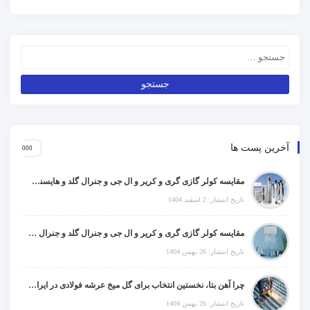
آخرین پست ها
مقایسه کولر گازی گری و کریر و ال جی و جنرال گلد و هایسنس و مدیا و اجنرال
تاریخ انتشار: 2 اسفند 1404
مقایسه کولر گازی گری و کریر و ال جی و جنرال گلد و جنرال شکار و سامسونگ و یونیوا
تاریخ انتشار: 26 بهمن 1404
چرا آهن بتا، نخستین انتخاب برای گل میخ عرشه فولادی در ایران است؟
تاریخ انتشار: 26 بهمن 1404