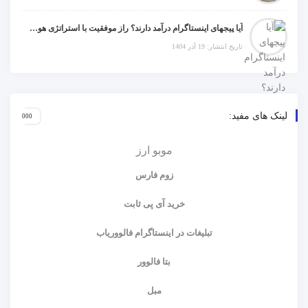
آیا پیجهای اینستاگرام درآمد دارند؟ راز موفقیت با استراتژی هوشمندانه
تاریخ انتشار: 19 آذر 1404
لینک های مفید:
موبو ارز
زوم فارس
خرید آی پی ثابت
تبلیغات در اینستاگرام فالووریاب
بتا فالوور
مبل