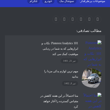
موضوعات پرطرفدار :
سوشال مگ
خودرو
تلگرام
اینستاگرام
ارز دیجیتال
آموزشی
مطالب تصادفی:
Pinterest Analytics 101: نکات و
ابزارهایی که به شما در ردیابی
موفقیت کمک می کند
تیر 21, 1401
مهم ترین لوازم یدکی مزدا را
بدانید
تیر 8, 1402
متا احتمالاً در این هفته کاهش در
مقیاس گسترده را آغاز خواهد
کرد