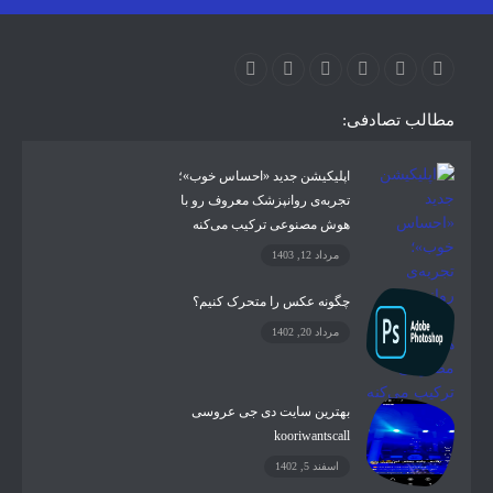
اینستاگرام
ارز دیجیتال
آموزشی
مطالب تصادفی:
اپلیکیشن جدید «احساس خوب»؛
تجربه‌ی روانپزشک معروف رو با
هوش مصنوعی ترکیب می‌کنه
مرداد 12, 1403
چگونه عکس را متحرک کنیم؟
مرداد 20, 1402
بهترین سایت دی جی عروسی
kooriwantscall
اسفند 5, 1402