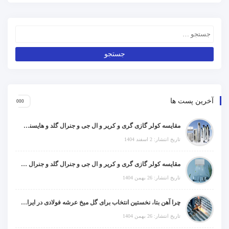
آخرین پست ها
مقایسه کولر گازی گری و کریر و ال جی و جنرال گلد و هایسنس و مدیا و اجنرال
تاریخ انتشار: 2 اسفند 1404
مقایسه کولر گازی گری و کریر و ال جی و جنرال گلد و جنرال شکار و سامسونگ و یونیوا
تاریخ انتشار: 26 بهمن 1404
چرا آهن بتا، نخستین انتخاب برای گل میخ عرشه فولادی در ایران است؟
تاریخ انتشار: 26 بهمن 1404