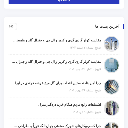
آخرین پست ها
مقایسه کولر گازی گری و کریر و ال جی و جنرال گلد و هایسنس و مدیا و اجنرال
تاریخ انتشار: 2 اسفند 1404
مقایسه کولر گازی گری و کریر و ال جی و جنرال گلد و جنرال شکار و سامسونگ و یونیوا
تاریخ انتشار: 26 بهمن 1404
چرا آهن بتا، نخستین انتخاب برای گل میخ عرشه فولادی در ایران است؟
تاریخ انتشار: 26 بهمن 1404
اشتباهات رایج مردم هنگام خرید دزدگیر منزل
تاریخ انتشار: 9 دی 1404
چرا کسب‌وکارهای شهرک صنعتی چهاردانگه فوراً به طراحی سایت نیاز دارند؟