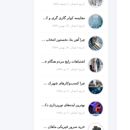
تاریخ انتشار: 2 اسفند 1404
مقایسه کولر گازی گری و کریر و ال جی و جنرال گلد و جنرال شکار و سامسونگ و یونیوا
تاریخ انتشار: 26 بهمن 1404
چرا آهن بتا، نخستین انتخاب برای گل میخ عرشه فولادی در ایران است؟
تاریخ انتشار: 26 بهمن 1404
اشتباهات رایج مردم هنگام خرید دزدگیر منزل
تاریخ انتشار: 9 دی 1404
چرا کسب‌وکارهای شهرک صنعتی چهاردانگه فوراً به طراحی سایت نیاز دارند؟
تاریخ انتشار: 3 دی 1404
بهترین ایده‌های نورپردازی دکوراتیو با ال ای دی برای منزل، فروشگاه و دفتر کار
تاریخ انتشار: 3 دی 1404
خرید سرور فیزیکی ماهان شبکه ایرانیان