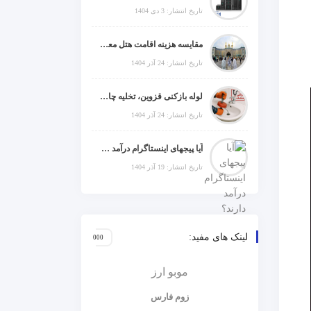
تاریخ انتشار: 3 دی 1404
مقایسه هزینه اقامت هتل معمولی، میان‌رده یا 5 ستاره در سفر زیارتی عراق
تاریخ انتشار: 24 آذر 1404
لوله بازکنی قزوین، تخلیه چاه و خدمات تخصصی لوله‌کشی و تشخیص ترکیدگی
تاریخ انتشار: 24 آذر 1404
آیا پیجهای اینستاگرام درآمد دارند؟ راز موفقیت با استراتژی هوشمندانه
تاریخ انتشار: 19 آذر 1404
لینک های مفید:
موبو ارز
زوم فارس