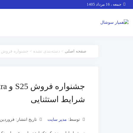
جمعه ، 16 مرداد 1405
صفحه اصلی
> دسته‌بندی نشده > جشنواره فروش S25 و S25 Ultra؛ خرید اقساطی 24 ماهه با شرایط استثنایی
شرایط استثنایی
توسط:
مدیر سایت
تاریخ انتشار: فروردین 22, 404