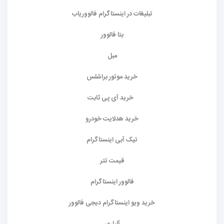
تبلیغات در اینستاگرام فالووریاب
بتا فالوور
مبل
خرید موتور براشلس
خرید آی پی ثابت
خرید هدلایت خودرو
تیک آبی اینستاگرام
قیمت تتر
فالوور اینستاگرام
خرید ویو اینستاگرام دیجی فالوور
آلپاری