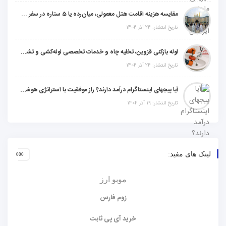
مقایسه هزینه اقامت هتل معمولی، میان‌رده یا 5 ستاره در سفر زیارتی عراق
تاریخ انتشار: 24 آذر 1404
لوله بازکنی قزوین، تخلیه چاه و خدمات تخصصی لوله‌کشی و تشخیص ترکیدگی
تاریخ انتشار: 24 آذر 1404
آیا پیجهای اینستاگرام درآمد دارند؟ راز موفقیت با استراتژی هوشمندانه
تاریخ انتشار: 19 آذر 1404
لینک های مفید:
موبو ارز
زوم فارس
خرید آی پی ثابت