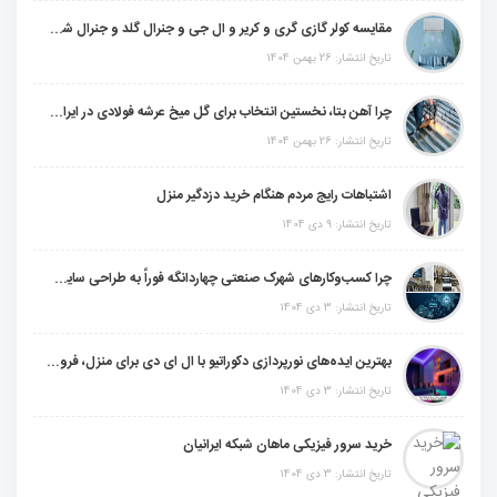
مقایسه کولر گازی گری و کریر و ال جی و جنرال گلد و جنرال شکار و سامسونگ و یونیوا
تاریخ انتشار: 26 بهمن 1404
چرا آهن بتا، نخستین انتخاب برای گل میخ عرشه فولادی در ایران است؟
تاریخ انتشار: 26 بهمن 1404
اشتباهات رایج مردم هنگام خرید دزدگیر منزل
تاریخ انتشار: 9 دی 1404
چرا کسب‌وکارهای شهرک صنعتی چهاردانگه فوراً به طراحی سایت نیاز دارند؟
تاریخ انتشار: 3 دی 1404
بهترین ایده‌های نورپردازی دکوراتیو با ال ای دی برای منزل، فروشگاه و دفتر کار
تاریخ انتشار: 3 دی 1404
خرید سرور فیزیکی ماهان شبکه ایرانیان
تاریخ انتشار: 3 دی 1404