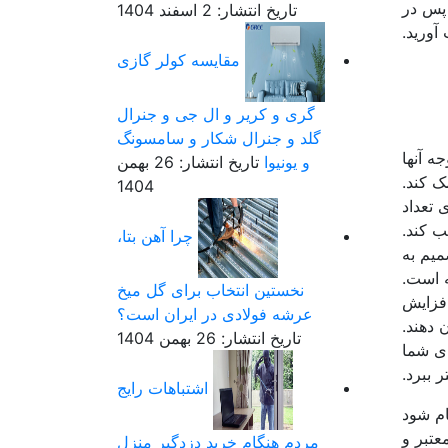
 پس در
تاریخ انتشار: 2 اسفند 1404
آورید.
مقایسه کولر گازی
گری و کریر و ال جی و جنرال
گلد و جنرال شکار و سامسونگ
ه آنها
و یونیوا
تاریخ انتشار: 26 بهمن
1404
 تعداد
ب کند.
چرا آهن بتا،
میم به
ه است.
نخستین انتخاب برای گل میخ
افزایش
عرشه فولادی در ایران است؟
دهند.
تاریخ انتشار: 26 بهمن 1404
ای شما
 ببرد.
اشتباهات رایج
ام شود
عتبر و
مردم هنگام خرید دزدگیر منزل