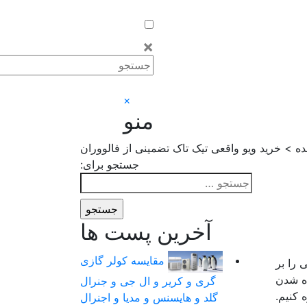
×
×
منو
ه > خرید ویو واقعی تیک تاک تضمینی از فالووران
جستجو برای:
آخرین پست ها
مقایسه کولر گازی
 را بر
ده شدن
گری و کریر و ال جی و جنرال
 کنیم.
گلد و هایسنس و مدیا و اجنرال