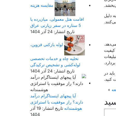
‌بخشد.
مقایسه هزینه
ه دلیل
اقامت هتل معمولی، میان‌رده یا
‌کنند.
5 ستاره در سفر زیارتی عراق
تاریخ انتشار: 24 آذر 1404
تی برای افزایش توجه و محبوبیت در جامعه پویا و پرانرژی TikTok را می‌دهد.
لوله بازکنی قزوین،
 کیفیت
بلیغات
تخلیه چاه و خدمات تخصصی
لوله‌کشی و تشخیص ترکیدگی
تاریخ انتشار: 24 آذر 1404
باید در
 کنید.
عه
»
آیا پیجهای اینستاگرام درآمد
سید
دارند؟ راز موفقیت با استراتژی
هوشمندانه
تاریخ انتشار: 19 آذر
1404