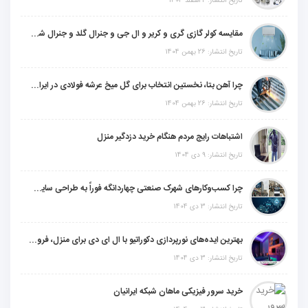
تاریخ انتشار: 2 اسفند 1404
مقایسه کولر گازی گری و کریر و ال جی و جنرال گلد و جنرال شکار و سامسونگ و یونیوا
تاریخ انتشار: 26 بهمن 1404
چرا آهن بتا، نخستین انتخاب برای گل میخ عرشه فولادی در ایران است؟
تاریخ انتشار: 26 بهمن 1404
اشتباهات رایج مردم هنگام خرید دزدگیر منزل
تاریخ انتشار: 9 دی 1404
چرا کسب‌وکارهای شهرک صنعتی چهاردانگه فوراً به طراحی سایت نیاز دارند؟
تاریخ انتشار: 3 دی 1404
بهترین ایده‌های نورپردازی دکوراتیو با ال ای دی برای منزل، فروشگاه و دفتر کار
تاریخ انتشار: 3 دی 1404
خرید سرور فیزیکی ماهان شبکه ایرانیان