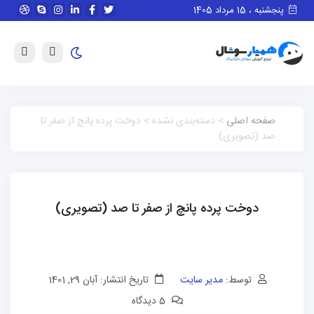
پنجشنبه ، 15 مرداد 1405
صفحه اصلی
> دسته‌بندی نشده > دوخت پرده پانچ از صفر تا
صد (تصویری)
دوخت پرده پانچ از صفر تا صد (تصویری)
توسط:
مدیر سایت
تاریخ انتشار: آبان 29, 1401
5 دیدگاه